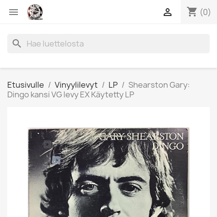
shopping_cart


(0)
search
Etusivulle
Vinyylilevyt
LP
Shearston Gary:
Dingo kansi VG levy EX Käytetty LP