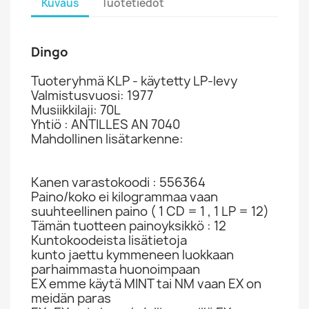
Kuvaus
Tuotetiedot
Dingo
Tuoteryhmä KLP - käytetty LP-levy
Valmistusvuosi: 1977
Musiikkilaji: 70L
Yhtiö : ANTILLES AN 7040
Mahdollinen lisätarkenne:
Kanen varastokoodi : 556364
Paino/koko ei kilogrammaa vaan
suuhteellinen paino ( 1 CD = 1 , 1 LP = 12)
Tämän tuotteen painoyksikkö : 12
Kuntokoodeista lisätietoja
kunto jaettu kymmeneen luokkaan
parhaimmasta huonoimpaan
EX emme käytä MINT tai NM vaan EX on
meidän paras