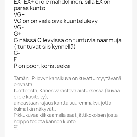
EX- EX+ ei ole mahdollinen, sillä EX on
paras kunto
VG+
VG on on vielä oiva kuuntelulevy
VG-
G+
G näissä G levyissä on tuntuvia naarmuja
( tuntuvat siis kynnellä)
G-
F
P on poor, koristeeksi
Tämän LP-levyn kansikuva on kuvattu myytävänä
olevasta
tuotteesta, Kanen varastovalaistuksessa (kuvaa
ei ole käsitelty),
ainoastaan rajaus kantta suuremmaksi, jotta
kulmatkin näkyvät..
Pikkukuvaa klikkaamalla saat jättikokoisen josta
helppo todeta kannen kunto.