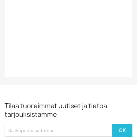
Tyyli
Rock/Pop
Vinyylin Kunto
EX
Vuosikymmen
70-Luku
Vuosiluku
1977
Tilaa tuoreimmat uutiset ja tietoa
tarjouksistamme