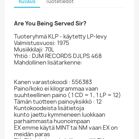
Kuvaus
Tuotetiedot
Are You Being Served Sir?
Tuoteryhmä KLP - käytetty LP-levy
Valmistusvuosi: 1975
Musiikkilaji: 70L
Yhtiö : DJM RECORDS DJLPS 468
Mahdollinen lisätarkenne:
Kanen varastokoodi : 556383
Paino/koko ei kilogrammaa vaan
suuhteellinen paino ( 1 CD = 1 , 1 LP = 12)
Tämän tuotteen painoyksikkö : 12
Kuntokoodeista lisätietoja
kunto jaettu kymmeneen luokkaan
parhaimmasta huonoimpaan
EX emme käytä MINT tai NM vaan EX on
meidän paras