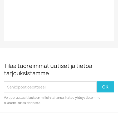
Vinyylin Kunto
EX
Vuosikymmen
70-Luku
Tilaa tuoreimmat uutiset ja tietoa
tarjouksistamme
Voit peruuttaa tilauksen milloin tahansa. Katso yhteystietomme
oikeudellisista tiedoista.