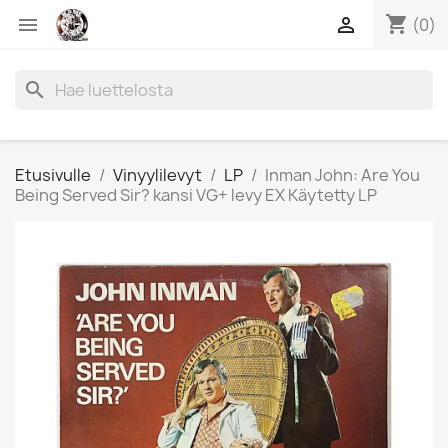
shopping_cart


(0)
search
Etusivulle
Vinyylilevyt
LP
Inman John: Are You
Being Served Sir? kansi VG+ levy EX Käytetty LP