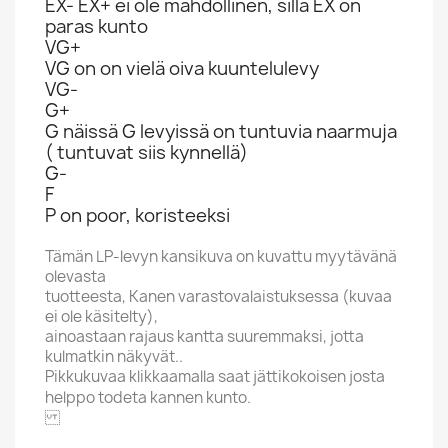
EX- EX+ ei ole mahdollinen, sillä EX on
paras kunto
VG+
VG on on vielä oiva kuuntelulevy
VG-
G+
G näissä G levyissä on tuntuvia naarmuja
( tuntuvat siis kynnellä)
G-
F
P on poor, koristeeksi
Tämän LP-levyn kansikuva on kuvattu myytävänä
olevasta
tuotteesta, Kanen varastovalaistuksessa (kuvaa
ei ole käsitelty),
ainoastaan rajaus kantta suuremmaksi, jotta
kulmatkin näkyvät..
Pikkukuvaa klikkaamalla saat jättikokoisen josta
helppo todeta kannen kunto.