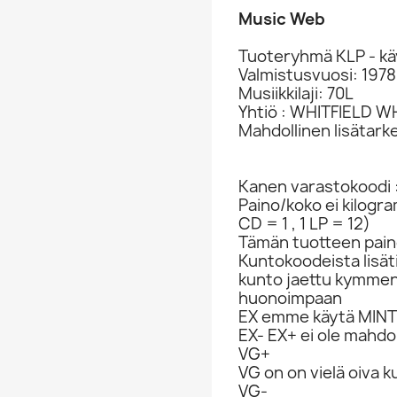
Music Web
Tuoteryhmä KLP - kä
Valmistusvuosi: 1978
Musiikkilaji: 70L
Yhtiö : WHITFIELD W
Mahdollinen lisätark
Kanen varastokoodi 
Paino/koko ei kilogr
CD = 1 , 1 LP = 12)
Tämän tuotteen paino
Kuntokoodeista lisät
kunto jaettu kymme
huonoimpaan
EX emme käytä MINT 
EX- EX+ ei ole mahdol
VG+
VG on on vielä oiva 
VG-