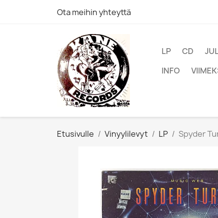
Ota meihin yhteyttä
LP
CD
JU
INFO
VIIMEK
Etusivulle
Vinyylilevyt
LP
Spyder Tur