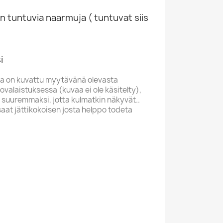
n tuntuvia naarmuja ( tuntuvat siis
i
a on kuvattu myytävänä olevasta
valaistuksessa (kuvaa ei ole käsitelty),
 suuremmaksi, jotta kulmatkin näkyvät..
saat jättikokoisen josta helppo todeta
LD
S