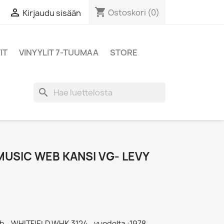
shopping_cart

Ostoskori
(0)
Kirjaudu sisään
IT
VINYYLIT 7-TUUMAA
STORE
search
USIC WEB KANSI VG- LEVY
b - WHITFIELD WHK 3124 - vuodelta :1978