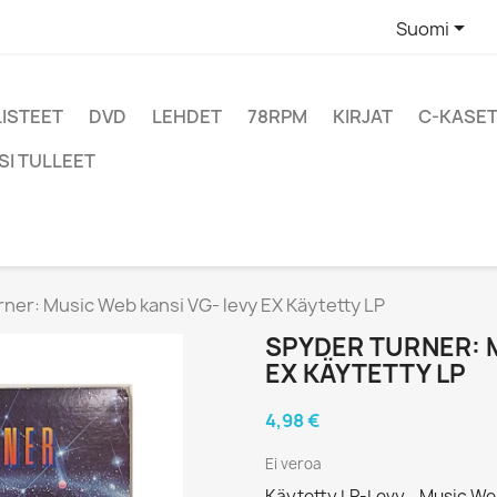

Suomi
LISTEET
DVD
LEHDET
78RPM
KIRJAT
C-KASET
SI TULLEET
ner: Music Web kansi VG- levy EX Käytetty LP
SPYDER TURNER: M
EX KÄYTETTY LP
4,98 €
Ei veroa
Käytetty LP-Levy - Music We