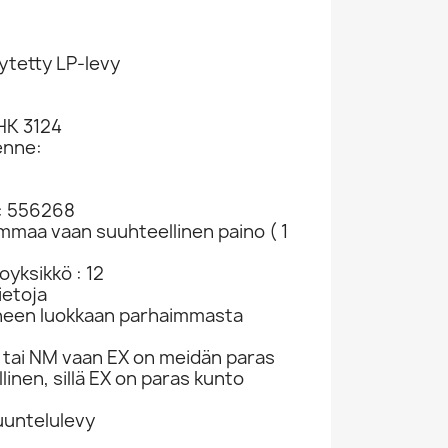
ytetty LP-levy
HK 3124
enne:
: 556268
ammaa vaan suuhteellinen paino ( 1
yksikkö : 12
ietoja
neen luokkaan parhaimmasta
tai NM vaan EX on meidän paras
linen, sillä EX on paras kunto
kuuntelulevy