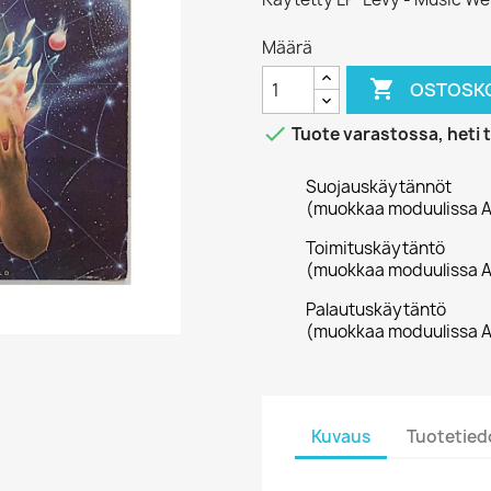
Määrä

OSTOSKO

Tuote varastossa, heti 
Suojauskäytännöt
(muokkaa moduulissa A
Toimituskäytäntö
(muokkaa moduulissa A
Palautuskäytäntö
(muokkaa moduulissa A
Kuvaus
Tuotetied