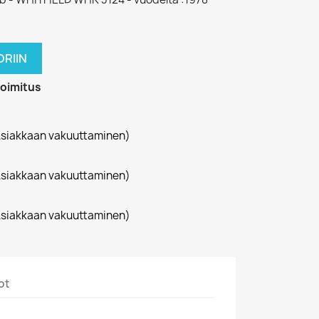
RIIN
toimitus
siakkaan vakuuttaminen)
siakkaan vakuuttaminen)
siakkaan vakuuttaminen)
ot