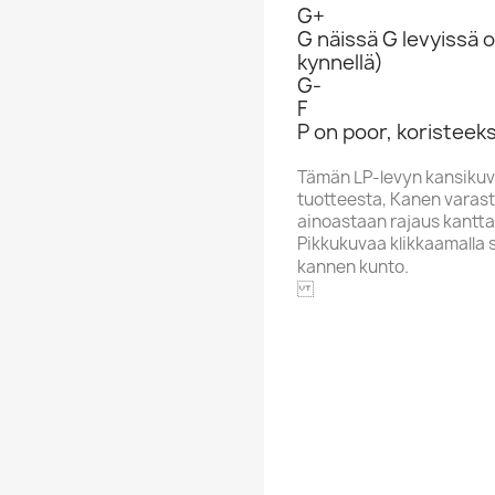
G+
G näissä G levyissä o
kynnellä)
G-
F
P on poor, koristeeks
Tämän LP-levyn kansikuv
tuotteesta, Kanen varasto
ainoastaan rajaus kantta
Pikkukuvaa klikkaamalla 
kannen kunto.
WHITFIE
Aakkoskirjain