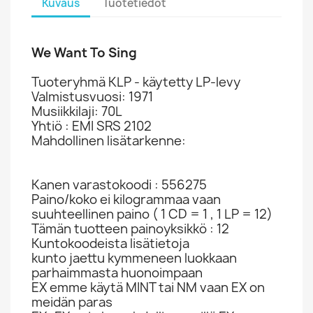
Kuvaus
Tuotetiedot
We Want To Sing
Tuoteryhmä KLP - käytetty LP-levy
Valmistusvuosi: 1971
Musiikkilaji: 70L
Yhtiö : EMI SRS 2102
Mahdollinen lisätarkenne:
Kanen varastokoodi : 556275
Paino/koko ei kilogrammaa vaan
suuhteellinen paino ( 1 CD = 1 , 1 LP = 12)
Tämän tuotteen painoyksikkö : 12
Kuntokoodeista lisätietoja
kunto jaettu kymmeneen luokkaan
parhaimmasta huonoimpaan
EX emme käytä MINT tai NM vaan EX on
meidän paras