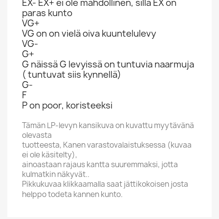
EX- EX+ ei ole mahdollinen, sillä EX on
paras kunto
VG+
VG on on vielä oiva kuuntelulevy
VG-
G+
G näissä G levyissä on tuntuvia naarmuja
( tuntuvat siis kynnellä)
G-
F
P on poor, koristeeksi
Tämän LP-levyn kansikuva on kuvattu myytävänä
olevasta
tuotteesta, Kanen varastovalaistuksessa (kuvaa
ei ole käsitelty),
ainoastaan rajaus kantta suuremmaksi, jotta
kulmatkin näkyvät..
Pikkukuvaa klikkaamalla saat jättikokoisen josta
helppo todeta kannen kunto.