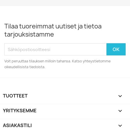
Tilaa tuoreimmat uutiset ja tietoa
tarjouksistamme
Voit peruuttaa tilauksen milloin tahansa. Katso yhteystietomme
oikeudellisista tiedoista.
TUOTTEET

YRITYKSEMME

ASIAKASTILI
