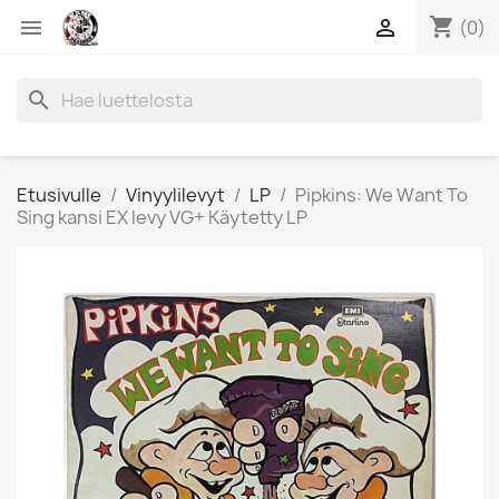
shopping_cart


(0)
search
Etusivulle
Vinyylilevyt
LP
Pipkins: We Want To
Sing kansi EX levy VG+ Käytetty LP