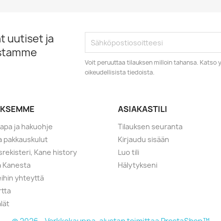
 uutiset ja
istamme
Voit peruuttaa tilauksen milloin tahansa. Kats
oikeudellisista tiedoista.
YKSEMME
ASIAKASTILI
tapa ja hakuohje
Tilauksen seuranta
ja pakkauskulut
Kirjaudu sisään
srekisteri, Kane history
Luo tili
a Kanesta
Hälytykseni
ihin yhteyttä
rtta
lät