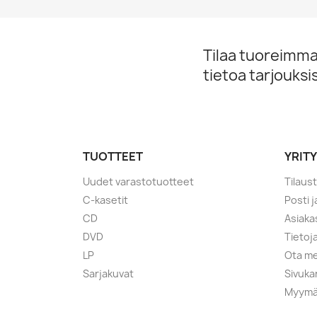
Tilaa tuoreimmat
tietoa tarjouks
TUOTTEET
YRIT
Uudet varastotuotteet
Tilaus
C-kasetit
Posti 
CD
Asiaka
DVD
Tietoj
LP
Ota me
Sarjakuvat
Sivuka
Myymä