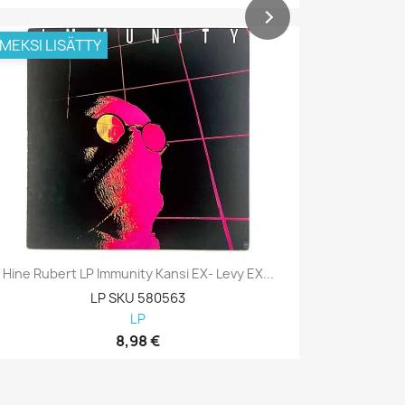
IMEKSI LISÄTTY
VIIMEKSI L
Hine Rubert LP Immunity Kansi EX- Levy EX...
Hine Rube
LP SKU 580563
LP
8,98 €