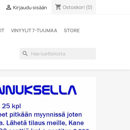
shopping_cart

Ostoskori
(0)
Kirjaudu sisään
IT
VINYYLIT 7-TUUMAA
STORE
search