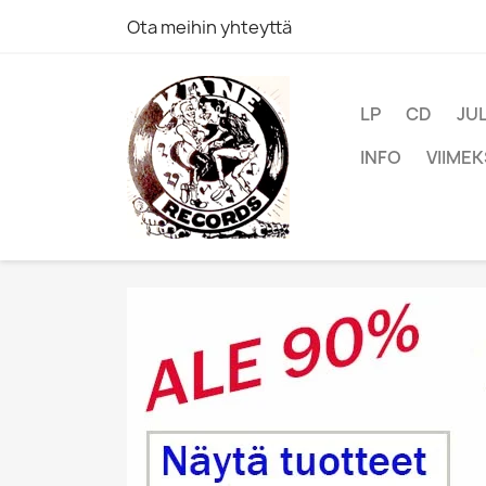
Ota meihin yhteyttä
LP
CD
JU
INFO
VIIMEK