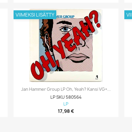
VIIMEKSI LISÄTTY
VI
Jan Hammer Group LP Oh, Yeah? Kansi VG+...
LP SKU 580564
LP
17,98 €