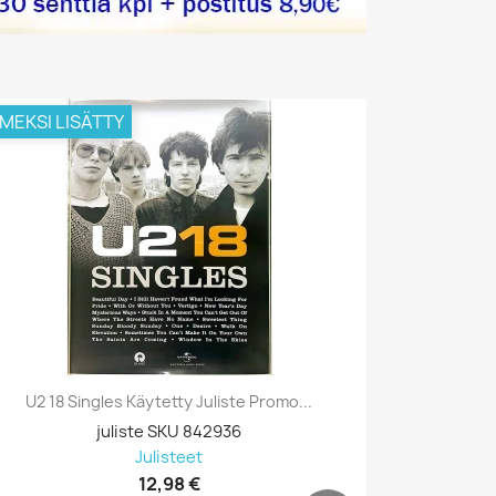
IMEKSI LISÄTTY
VIIMEKSI L
U2 18 Singles Käytetty Juliste Promo...
Prodigy, B
juliste SKU 842936
Julisteet
12,98 €