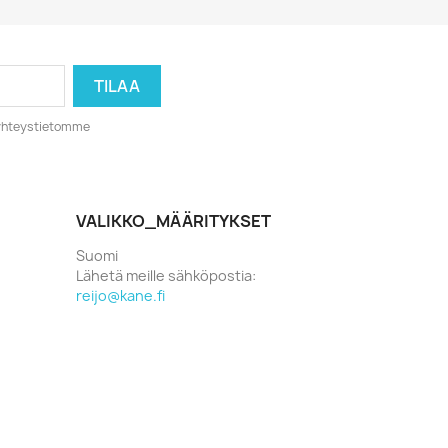
o yhteystietomme
VALIKKO_MÄÄRITYKSET
Suomi
Lähetä meille sähköpostia:
reijo@kane.fi