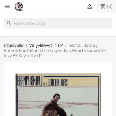
shopping_cart


(0)
search
Etusivulle
Vinyylilevyt
LP
Bentall Barney:
Barney Bentall and the Legendary Hearts kansi VG+
levy EX Käytetty LP