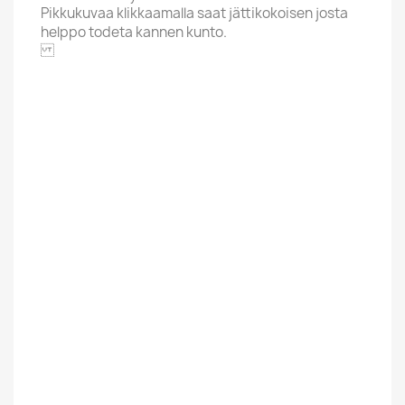
Pikkukuvaa klikkaamalla saat jättikokoisen josta
helppo todeta kannen kunto.
EPIC
Aakkoskirjain
B
Hintaluokka
3,01-5 Euroa
Kannen Kunto
VG+
Kunto Uusi Tai
Käytetty
Kaytetty
Suomesta Vai
Ulkomainen