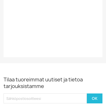
Muualta
Tyyli
Rock/Pop
Vinyylin Kunto
EX
Vuosikymmen
80-Luku
Tilaa tuoreimmat uutiset ja tietoa
tarjouksistamme