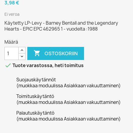
3,98 €
Ei veroa
Käytetty LP-Levy - Barney Bentall and the Legendary
Hearts - EPIC EPC 462965 1 - vuodelta :1988
Määrä

OSTOSKORIIN

Tuote varastossa, heti toimitus
Suojauskäytännöt
(muokkaa moduulissa Asiakkaan vakuuttaminen)
Toimituskäytäntö
(muokkaa moduulissa Asiakkaan vakuuttaminen)
Palautuskäytäntö
(muokkaa moduulissa Asiakkaan vakuuttaminen)