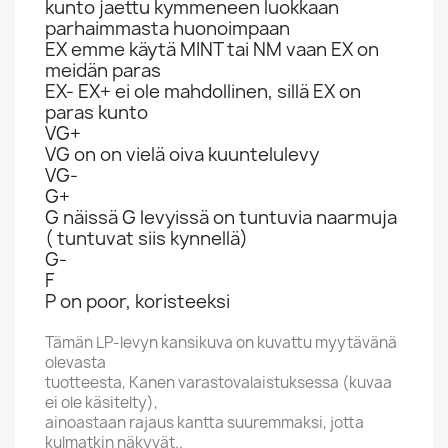
kunto jaettu kymmeneen luokkaan
parhaimmasta huonoimpaan
EX emme käytä MINT tai NM vaan EX on
meidän paras
EX- EX+ ei ole mahdollinen, sillä EX on
paras kunto
VG+
VG on on vielä oiva kuuntelulevy
VG-
G+
G näissä G levyissä on tuntuvia naarmuja
( tuntuvat siis kynnellä)
G-
F
P on poor, koristeeksi
Tämän LP-levyn kansikuva on kuvattu myytävänä
olevasta
tuotteesta, Kanen varastovalaistuksessa (kuvaa
ei ole käsitelty),
ainoastaan rajaus kantta suuremmaksi, jotta
kulmatkin näkyvät..