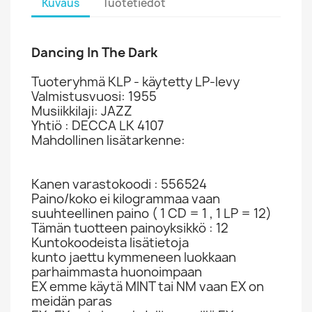
Kuvaus
Tuotetiedot
Dancing In The Dark
Tuoteryhmä KLP - käytetty LP-levy
Valmistusvuosi: 1955
Musiikkilaji: JAZZ
Yhtiö : DECCA LK 4107
Mahdollinen lisätarkenne:
Kanen varastokoodi : 556524
Paino/koko ei kilogrammaa vaan
suuhteellinen paino ( 1 CD = 1 , 1 LP = 12)
Tämän tuotteen painoyksikkö : 12
Kuntokoodeista lisätietoja
kunto jaettu kymmeneen luokkaan
parhaimmasta huonoimpaan
EX emme käytä MINT tai NM vaan EX on
meidän paras