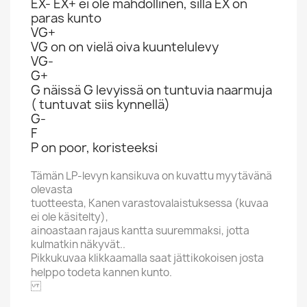
EX- EX+ ei ole mahdollinen, sillä EX on
paras kunto
VG+
VG on on vielä oiva kuuntelulevy
VG-
G+
G näissä G levyissä on tuntuvia naarmuja
( tuntuvat siis kynnellä)
G-
F
P on poor, koristeeksi
Tämän LP-levyn kansikuva on kuvattu myytävänä
olevasta
tuotteesta, Kanen varastovalaistuksessa (kuvaa
ei ole käsitelty),
ainoastaan rajaus kantta suuremmaksi, jotta
kulmatkin näkyvät..
Pikkukuvaa klikkaamalla saat jättikokoisen josta
helppo todeta kannen kunto.