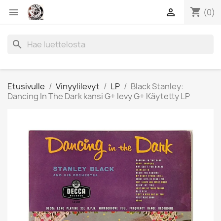
shopping_cart


(0)
search
Etusivulle
Vinyylilevyt
LP
Black Stanley:
Dancing In The Dark kansi G+ levy G+ Käytetty LP