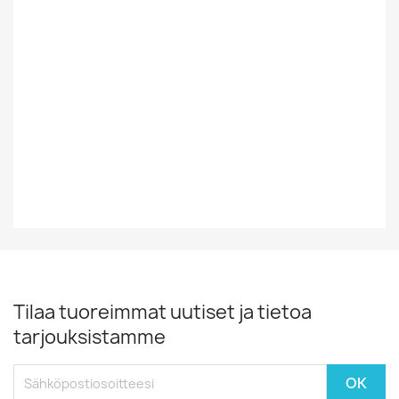
Muualta
Tyyli
Viihde
Vinyylin Kunto
G+
Vuosikymmen
50-Luku
Tilaa tuoreimmat uutiset ja tietoa
tarjouksistamme