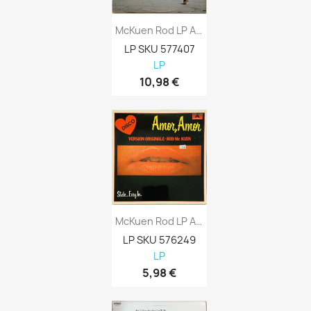
McKuen Rod LP Alone Kansi VG+ Levy EX...
LP SKU 577407
LP
10,98 €
McKuen Rod LP Amor, Amor Slide...easy In...
LP SKU 576249
LP
5,98 €