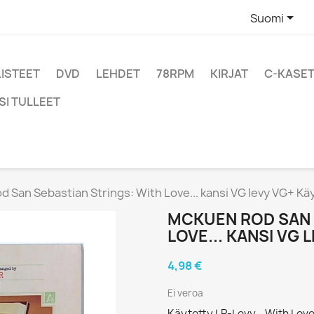

Suomi
LISTEET
DVD
LEHDET
78RPM
KIRJAT
C-KASET
SI TULLEET
 San Sebastian Strings: With Love... kansi VG levy VG+ Kä
MCKUEN ROD SAN 
LOVE... KANSI VG 
4,98 €
Ei veroa
Käytetty LP-Levy - With Love