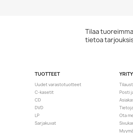
Tilaa tuoreimmat
tietoa tarjouks
TUOTTEET
YRIT
Uudet varastotuotteet
Tilaus
C-kasetit
Posti 
CD
Asiaka
DVD
Tietoj
LP
Ota me
Sarjakuvat
Sivuka
Myymä