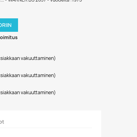
RIIN
toimitus
siakkaan vakuuttaminen)
siakkaan vakuuttaminen)
siakkaan vakuuttaminen)
ot