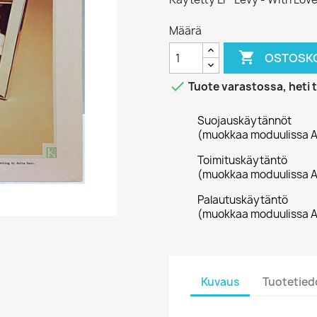
Määrä

OSTOSKO

Tuote varastossa, heti 
Suojauskäytännöt
(muokkaa moduulissa A
Toimituskäytäntö
(muokkaa moduulissa A
Palautuskäytäntö
(muokkaa moduulissa A
Kuvaus
Tuotetied