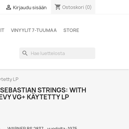
shopping_cart

Ostoskori
(0)
Kirjaudu sisään
IT
VINYYLIT 7-TUUMAA
STORE
search
ytetty LP
SEBASTIAN STRINGS: WITH
LEVY VG+ KÄYTETTY LP
... - WARNER BS 2837 - vuodelta :1975