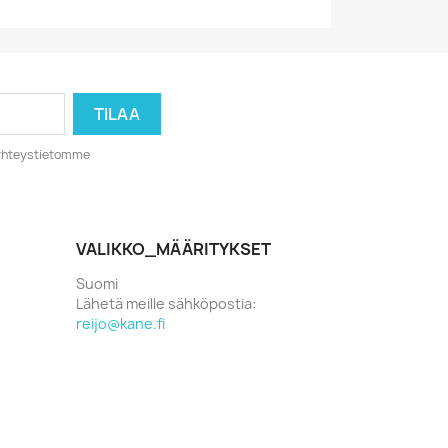
o yhteystietomme
VALIKKO_MÄÄRITYKSET
Suomi
Lähetä meille sähköpostia:
reijo@kane.fi