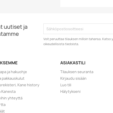
 uutiset ja
istamme
Voit peruuttaa tilauksen milloin tahansa. Kats
oikeudellisista tiedoista.
YKSEMME
ASIAKASTILI
tapa ja hakuohje
Tilauksen seuranta
ja pakkauskulut
Kirjaudu sisään
srekisteri, Kane history
Luo tili
a Kanesta
Hälytykseni
ihin yhteyttä
rtta
lät