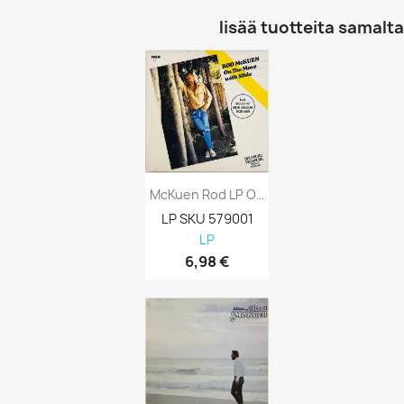
lisää tuotteita samalta 
McKuen Rod LP On The Move With Slide...
LP SKU 579001
LP
6,98 €