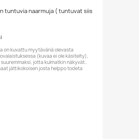
n tuntuvia naarmuja ( tuntuvat siis
i
a on kuvattu myytävänä olevasta
valaistuksessa (kuvaa ei ole käsitelty),
 suuremmaksi, jotta kulmatkin näkyvät..
saat jättikokoisen josta helppo todeta
M