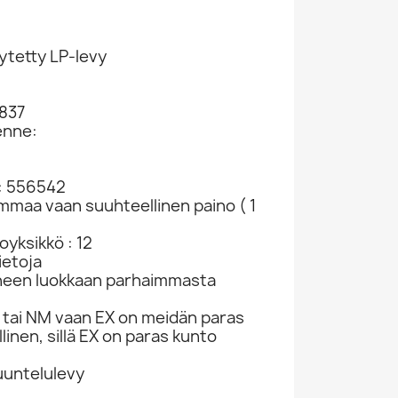
ytetty LP-levy
837
enne:
: 556542
ammaa vaan suuhteellinen paino ( 1
yksikkö : 12
ietoja
neen luokkaan parhaimmasta
tai NM vaan EX on meidän paras
linen, sillä EX on paras kunto
kuuntelulevy