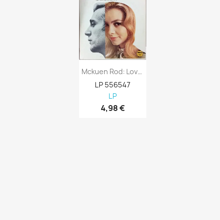
Mckuen Rod: Love’s Been Good To Me Kansi...
LP 556547
LP
4,98 €