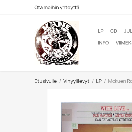
Ota meihin yhteyttä
LP
CD
JU
INFO
VIIMEK
Etusivulle
Vinyylilevyt
LP
Mckuen Rod