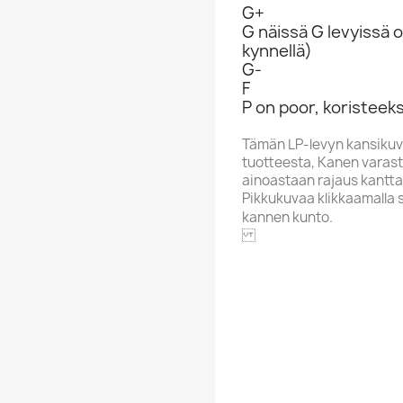
G+
G näissä G levyissä o
kynnellä)
G-
F
P on poor, koristeeks
Tämän LP-levyn kansikuv
tuotteesta, Kanen varasto
ainoastaan rajaus kantta
Pikkukuvaa klikkaamalla 
kannen kunto.
WARNER
Aakkoskirjain