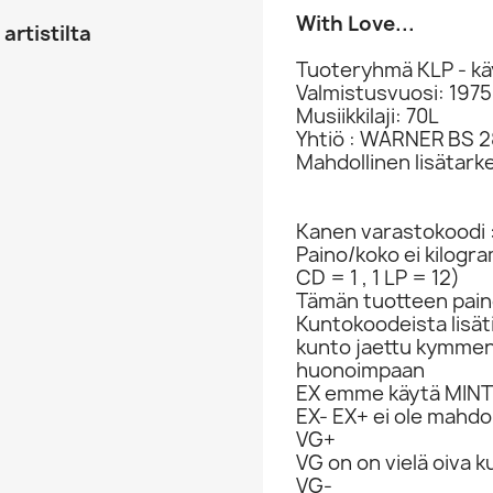
With Love...
artistilta
Tuoteryhmä KLP - kä
Valmistusvuosi: 1975
Musiikkilaji: 70L
Yhtiö : WARNER BS 2
Mahdollinen lisätark
Kanen varastokoodi 
Paino/koko ei kilogr
CD = 1 , 1 LP = 12)
Tämän tuotteen paino
Kuntokoodeista lisät
kunto jaettu kymme
huonoimpaan
EX emme käytä MINT 
EX- EX+ ei ole mahdol
VG+
VG on on vielä oiva 
VG-