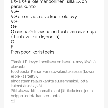
EX- EX+ ei ole mahdollinen, sillä EX on
paras kunto
VG+
VG on on vielä oiva kuuntelulevy
VG-
G+
G näissä G levyissä on tuntuvia naarmuja
( tuntuvat siis kynnellä)
G-
F
P on poor, koristeeksi
Tämän LP-levyn kansikuva on kuvattu myytävänä
olevasta
tuotteesta, Kanen varastovalaistuksessa (kuvaa
ei ole käsitelty),
ainoastaan rajaus kantta suuremmaksi, jotta
kulmatkin näkyvät..
Pikkukuvaa klikkaamalla saat jättikokoisen josta
helppo todeta kannen kunto.