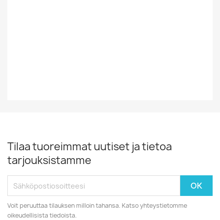
Tyyli
Rock/Pop
Vinyylin Kunto
EX-
Vuosikymmen
80-Luku
Tilaa tuoreimmat uutiset ja tietoa
tarjouksistamme
Voit peruuttaa tilauksen milloin tahansa. Katso yhteystietomme
oikeudellisista tiedoista.