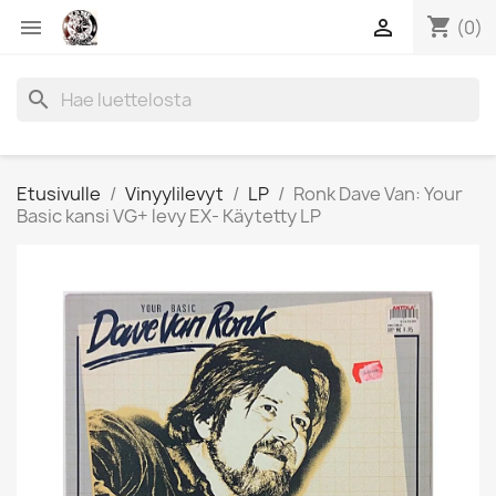
shopping_cart


(0)
search
Etusivulle
Vinyylilevyt
LP
Ronk Dave Van: Your
Basic kansi VG+ levy EX- Käytetty LP