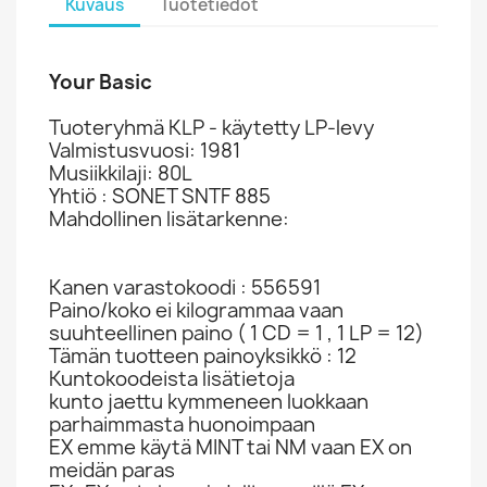
Kuvaus
Tuotetiedot
Your Basic
Tuoteryhmä KLP - käytetty LP-levy
Valmistusvuosi: 1981
Musiikkilaji: 80L
Yhtiö : SONET SNTF 885
Mahdollinen lisätarkenne:
Kanen varastokoodi : 556591
Paino/koko ei kilogrammaa vaan
suuhteellinen paino ( 1 CD = 1 , 1 LP = 12)
Tämän tuotteen painoyksikkö : 12
Kuntokoodeista lisätietoja
kunto jaettu kymmeneen luokkaan
parhaimmasta huonoimpaan
EX emme käytä MINT tai NM vaan EX on
meidän paras