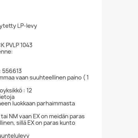
ytetty LP-levy
CK PVLP 1043
enne:
: 556613
ammaa vaan suuhteellinen paino ( 1
yksikkö : 12
ietoja
neen luokkaan parhaimmasta
tai NM vaan EX on meidän paras
linen, sillä EX on paras kunto
kuuntelulevy