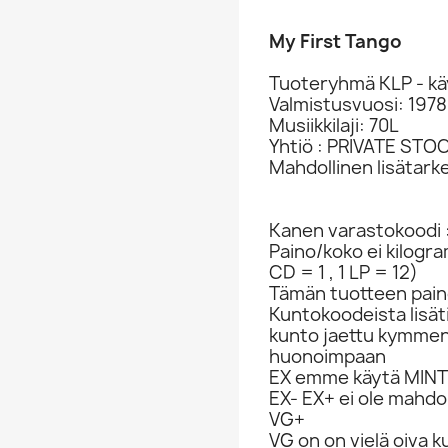
My First Tango
Tuoteryhmä KLP - kä
Valmistusvuosi: 1978
Musiikkilaji: 70L
Yhtiö : PRIVATE STO
Mahdollinen lisätark
Kanen varastokoodi 
Paino/koko ei kilogr
CD = 1 , 1 LP = 12)
Tämän tuotteen paino
Kuntokoodeista lisät
kunto jaettu kymme
huonoimpaan
EX emme käytä MINT 
EX- EX+ ei ole mahdol
VG+
VG on on vielä oiva 