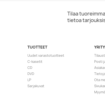
Tilaa tuoreimmat
tietoa tarjouks
TUOTTEET
YRIT
Uudet varastotuotteet
Tilaus
C-kasetit
Posti 
CD
Asiaka
DVD
Tietoj
LP
Ota me
Sarjakuvat
Sivuka
Myymä