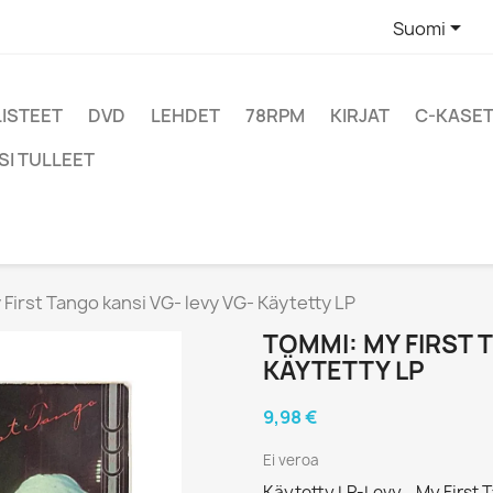

Suomi
LISTEET
DVD
LEHDET
78RPM
KIRJAT
C-KASET
SI TULLEET
First Tango kansi VG- levy VG- Käytetty LP
TOMMI: MY FIRST 
KÄYTETTY LP
9,98 €
Ei veroa
Käytetty LP-Levy - My First 