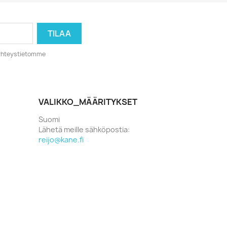
o yhteystietomme
VALIKKO_MÄÄRITYKSET
Suomi
Lähetä meille sähköpostia:
reijo@kane.fi