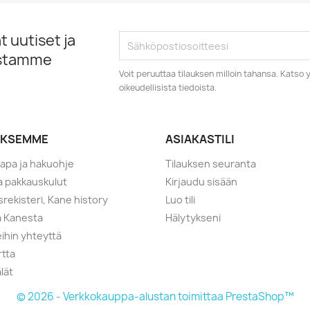
 uutiset ja
istamme
Voit peruuttaa tilauksen milloin tahansa. Kats
oikeudellisista tiedoista.
YKSEMME
ASIAKASTILI
tapa ja hakuohje
Tilauksen seuranta
ja pakkauskulut
Kirjaudu sisään
srekisteri, Kane history
Luo tili
a Kanesta
Hälytykseni
ihin yhteyttä
rtta
lät
© 2026 - Verkkokauppa-alustan toimittaa PrestaShop™