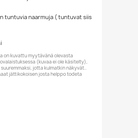
n tuntuvia naarmuja ( tuntuvat siis
i
a on kuvattu myytävänä olevasta
valaistuksessa (kuvaa ei ole käsitelty),
 suuremmaksi, jotta kulmatkin näkyvät..
saat jättikokoisen josta helppo todeta
 STOCK
T