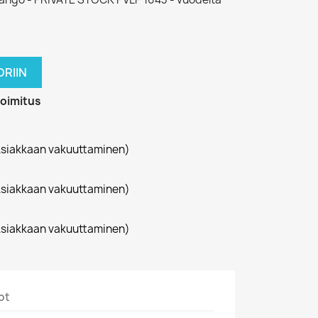
RIIN
toimitus
siakkaan vakuuttaminen)
siakkaan vakuuttaminen)
siakkaan vakuuttaminen)
ot