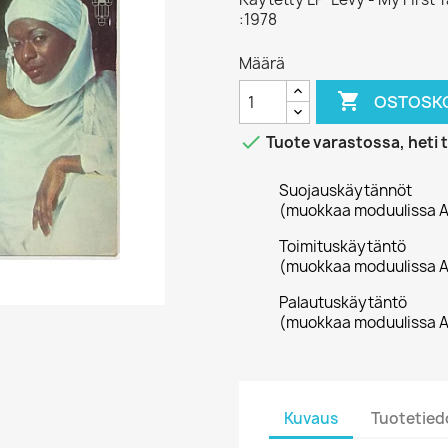
:1978
Määrä

OSTOSKO

Tuote varastossa, heti 
Suojauskäytännöt
(muokkaa moduulissa A
Toimituskäytäntö
(muokkaa moduulissa A
Palautuskäytäntö
(muokkaa moduulissa A
Kuvaus
Tuotetied