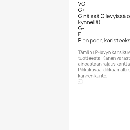
VG-
G+
G näissä G levyissä o
kynnellä)
G-
F
P on poor, koristeeks
Tämän LP-levyn kansikuv
tuotteesta, Kanen varasto
ainoastaan rajaus kantta
Pikkukuvaa klikkaamalla 
kannen kunto.
PRIVATE
Aakkoskirjain