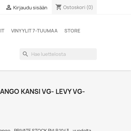
shopping_cart

Ostoskori
(0)
Kirjaudu sisään
IT
VINYYLIT 7-TUUMAA
STORE
search
TANGO KANSI VG- LEVY VG-
Tango - PRIVATE STOCK PVLP 1043 - vuodelta