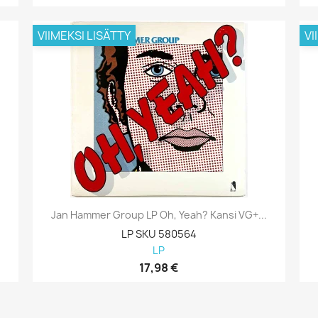
VIIMEKSI LISÄTTY
VI
Jan Hammer Group LP Oh, Yeah? Kansi VG+...
LP SKU 580564
LP
17,98 €