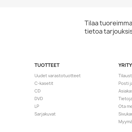
Tilaa tuoreimmat
tietoa tarjouks
TUOTTEET
YRIT
Uudet varastotuotteet
Tilaus
C-kasetit
Posti 
CD
Asiaka
DVD
Tietoj
LP
Ota me
Sarjakuvat
Sivuka
Myymä