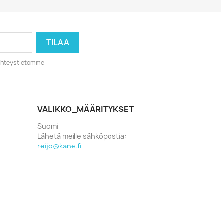
o yhteystietomme
VALIKKO_MÄÄRITYKSET
Suomi
Lähetä meille sähköpostia:
reijo@kane.fi