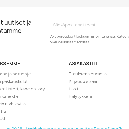
 uutiset ja
istamme
Voit peruuttaa tilauksen milloin tahansa. Kats
oikeudellisista tiedoista.
YKSEMME
ASIAKASTILI
tapa ja hakuohje
Tilauksen seuranta
ja pakkauskulut
Kirjaudu sisään
srekisteri, Kane history
Luo tili
a Kanesta
Hälytykseni
ihin yhteyttä
rtta
lät