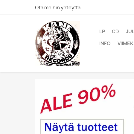
Ota meihin yhteyttä
LP
CD
JU
INFO
VIIMEK