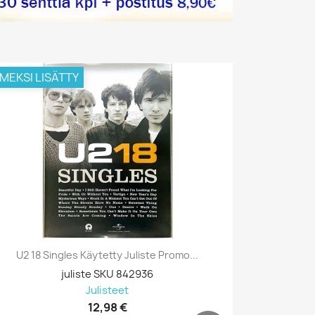
IMEKSI LISÄTTY
VIIMEKSI L
U2 18 Singles Käytetty Juliste Promo...
Prodigy, B
juliste SKU 842936
Julisteet
12,98 €