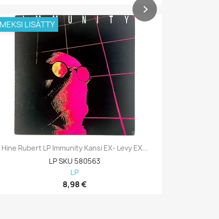
IMEKSI LISÄTTY
VIIMEKSI L
Hine Rubert LP Immunity Kansi EX- Levy EX...
Hine Rube
LP SKU 580563
LP
8,98 €