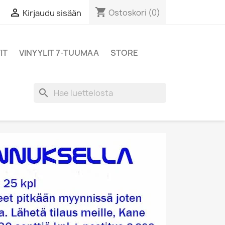
shopping_cart

Ostoskori
(0)
Kirjaudu sisään
IT
VINYYLIT 7-TUUMAA
STORE
search