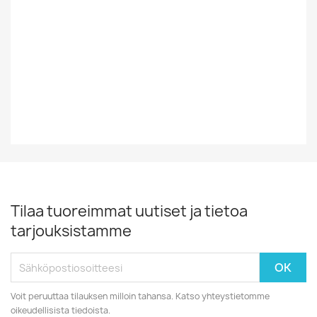
Vinyylin Kunto
VG+
Vuosikymmen
60-Luku
Vuosiluku
1969
Tilaa tuoreimmat uutiset ja tietoa
tarjouksistamme
Voit peruuttaa tilauksen milloin tahansa. Katso yhteystietomme
oikeudellisista tiedoista.