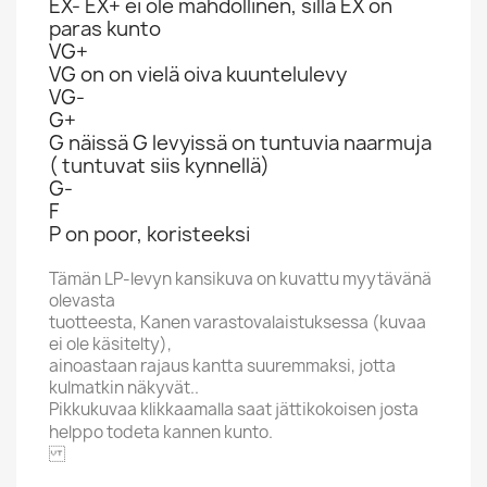
EX- EX+ ei ole mahdollinen, sillä EX on
paras kunto
VG+
VG on on vielä oiva kuuntelulevy
VG-
G+
G näissä G levyissä on tuntuvia naarmuja
( tuntuvat siis kynnellä)
G-
F
P on poor, koristeeksi
Tämän LP-levyn kansikuva on kuvattu myytävänä
olevasta
tuotteesta, Kanen varastovalaistuksessa (kuvaa
ei ole käsitelty),
ainoastaan rajaus kantta suuremmaksi, jotta
kulmatkin näkyvät..
Pikkukuvaa klikkaamalla saat jättikokoisen josta
helppo todeta kannen kunto.