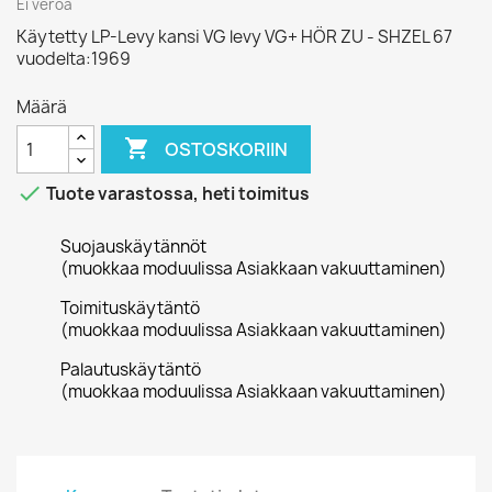
Ei veroa
Käytetty LP-Levy kansi VG levy VG+ HÖR ZU - SHZEL 67
vuodelta:1969
Määrä

OSTOSKORIIN

Tuote varastossa, heti toimitus
Suojauskäytännöt
(muokkaa moduulissa Asiakkaan vakuuttaminen)
Toimituskäytäntö
(muokkaa moduulissa Asiakkaan vakuuttaminen)
Palautuskäytäntö
(muokkaa moduulissa Asiakkaan vakuuttaminen)