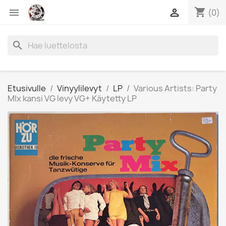
shopping_cart


(0)
search
Etusivulle
Vinyylilevyt
LP
Various Artists: Party
MIx kansi VG levy VG+ Käytetty LP