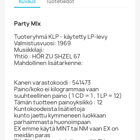
Kuvaus
Tuotetiedot
Party MIx
Tuoteryhmä KLP - käytetty LP-levy
Valmistusvuosi: 1969
Musiikkilaji:
Yhtiö : HÖR ZU SHZEL 67
Mahdollinen lisätarkenne:
Kanen varastokoodi : 541473
Paino/koko ei kilogrammaa vaan
suuhteellinen paino ( 1 CD = 1 , 1 LP = 12)
Tämän tuotteen painoyksikkö : 12
Kuntokoodeista lisätietoja
kunto jaettu kymmeneen luokkaan
parhaimmasta huonoimpaan
EX emme käytä MINT tai NM vaan EX on
meidän paras