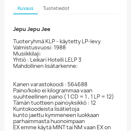
Kuvaus
Tuotetiedot
Jepu Jepu Jee
Tuoteryhmä KLP - käytetty LP-levy
Valmistusvuosi: 1988
Musiikkilaji:
Yhtiö : Leikari Hotelli LELP 3
Mahdollinen lisätarkenne:
Kanen varastokoodi : 564688
Paino/koko ei kilogrammaa vaan
suuhteellinen paino ( 1 CD = 1 , 1 LP = 12)
Tämän tuotteen painoyksikkö : 12
Kuntokoodeista lisätietoja
kunto jaettu kymmeneen luokkaan
parhaimmasta huonoimpaan
EX emme käytä MINT tai NM vaan EX on