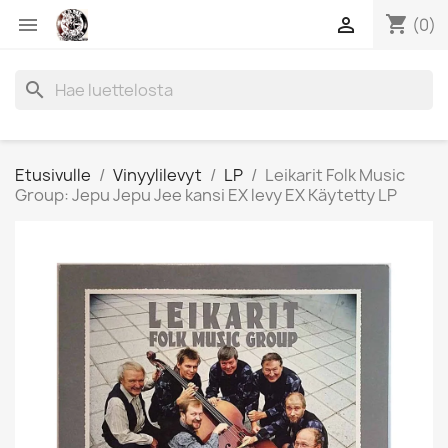
shopping_cart


(0)
search
Etusivulle
Vinyylilevyt
LP
Leikarit Folk Music
Group: Jepu Jepu Jee kansi EX levy EX Käytetty LP