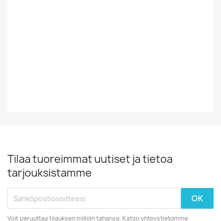
Vinyylin Kunto
EX
Vuosikymmen
80-Luku
Vuosiluku
1988
Tilaa tuoreimmat uutiset ja tietoa
tarjouksistamme
Voit peruuttaa tilauksen milloin tahansa. Katso yhteystietomme