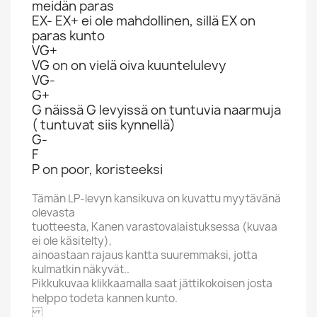
meidän paras
EX- EX+ ei ole mahdollinen, sillä EX on
paras kunto
VG+
VG on on vielä oiva kuuntelulevy
VG-
G+
G näissä G levyissä on tuntuvia naarmuja
( tuntuvat siis kynnellä)
G-
F
P on poor, koristeeksi
Tämän LP-levyn kansikuva on kuvattu myytävänä
olevasta
tuotteesta, Kanen varastovalaistuksessa (kuvaa
ei ole käsitelty),
ainoastaan rajaus kantta suuremmaksi, jotta
kulmatkin näkyvät..
Pikkukuvaa klikkaamalla saat jättikokoisen josta
helppo todeta kannen kunto.