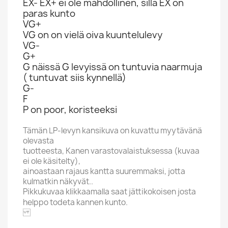
EX- EX+ ei ole mahdollinen, sillä EX on
paras kunto
VG+
VG on on vielä oiva kuuntelulevy
VG-
G+
G näissä G levyissä on tuntuvia naarmuja
( tuntuvat siis kynnellä)
G-
F
P on poor, koristeeksi
Tämän LP-levyn kansikuva on kuvattu myytävänä
olevasta
tuotteesta, Kanen varastovalaistuksessa (kuvaa
ei ole käsitelty),
ainoastaan rajaus kantta suuremmaksi, jotta
kulmatkin näkyvät..
Pikkukuvaa klikkaamalla saat jättikokoisen josta
helppo todeta kannen kunto.