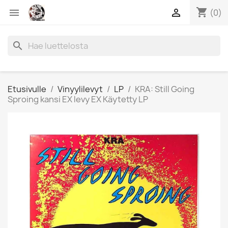
shopping_cart


(0)
search
Etusivulle
Vinyylilevyt
LP
KRA: Still Going
Sproing kansi EX levy EX Käytetty LP