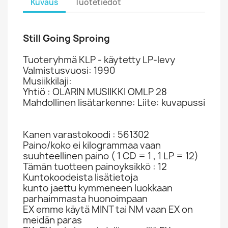
Kuvaus
Tuotetiedot
Still Going Sproing
Tuoteryhmä KLP - käytetty LP-levy
Valmistusvuosi: 1990
Musiikkilaji:
Yhtiö : OLARIN MUSIIKKI OMLP 28
Mahdollinen lisätarkenne: Liite: kuvapussi
Kanen varastokoodi : 561302
Paino/koko ei kilogrammaa vaan
suuhteellinen paino ( 1 CD = 1 , 1 LP = 12)
Tämän tuotteen painoyksikkö : 12
Kuntokoodeista lisätietoja
kunto jaettu kymmeneen luokkaan
parhaimmasta huonoimpaan
EX emme käytä MINT tai NM vaan EX on
meidän paras