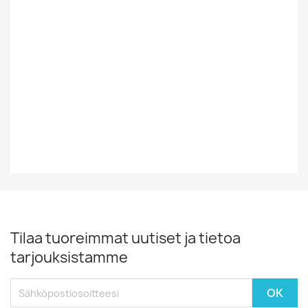
Tyyli
Jazz
Vinyylin Kunto
EX
Vuosikymmen
90-Luku
Vuosiluku
1990
Tilaa tuoreimmat uutiset ja tietoa
tarjouksistamme