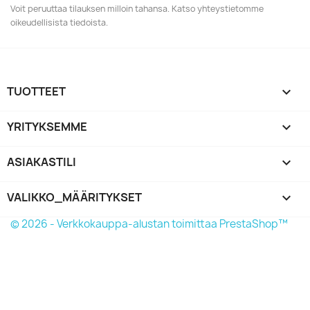
Voit peruuttaa tilauksen milloin tahansa. Katso yhteystietomme
oikeudellisista tiedoista.
TUOTTEET

YRITYKSEMME

ASIAKASTILI

VALIKKO_MÄÄRITYKSET
keyboard_arrow_down
© 2026 - Verkkokauppa-alustan toimittaa PrestaShop™