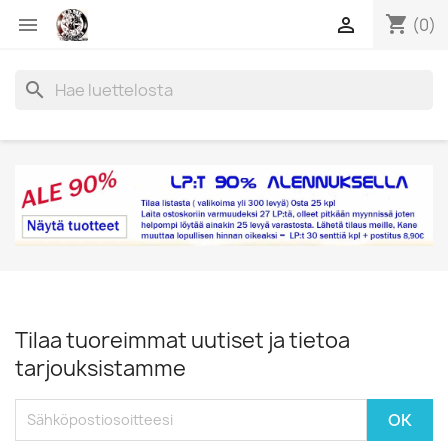
shopping_cart


(0)
search
Tilaa tuoreimmat uutiset ja tietoa
tarjouksistamme