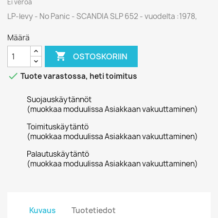
Ei veroa
LP-levy - No Panic - SCANDIA SLP 652 - vuodelta :1978,
Määrä

OSTOSKORIIN

Tuote varastossa, heti toimitus
Suojauskäytännöt
(muokkaa moduulissa Asiakkaan vakuuttaminen)
Toimituskäytäntö
(muokkaa moduulissa Asiakkaan vakuuttaminen)
Palautuskäytäntö
(muokkaa moduulissa Asiakkaan vakuuttaminen)
Kuvaus
Tuotetiedot