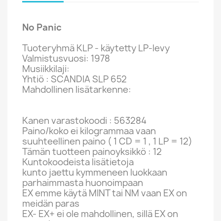
No Panic
Tuoteryhmä KLP - käytetty LP-levy
Valmistusvuosi: 1978
Musiikkilaji:
Yhtiö : SCANDIA SLP 652
Mahdollinen lisätarkenne:
Kanen varastokoodi : 563284
Paino/koko ei kilogrammaa vaan
suuhteellinen paino ( 1 CD = 1 , 1 LP = 12)
Tämän tuotteen painoyksikkö : 12
Kuntokoodeista lisätietoja
kunto jaettu kymmeneen luokkaan
parhaimmasta huonoimpaan
EX emme käytä MINT tai NM vaan EX on
meidän paras
EX- EX+ ei ole mahdollinen, sillä EX on