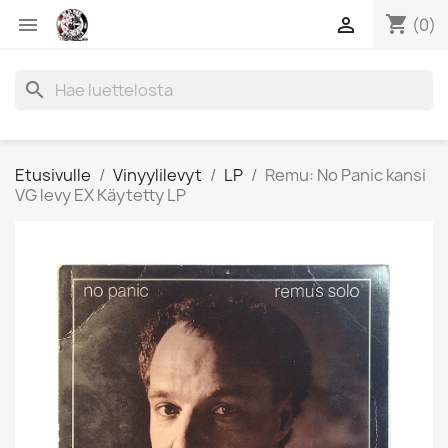
shopping_cart


(0)
search
Etusivulle
Vinyylilevyt
LP
Remu: No Panic kansi
VG levy EX Käytetty LP