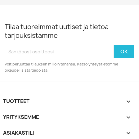
Tilaa tuoreimmat uutiset ja tietoa
tarjouksistamme
Voit peruuttaa tilauksen milloin tahansa. Katso yhteystietomme
oikeudellisista tiedoista.
TUOTTEET

YRITYKSEMME

ASIAKASTILI
