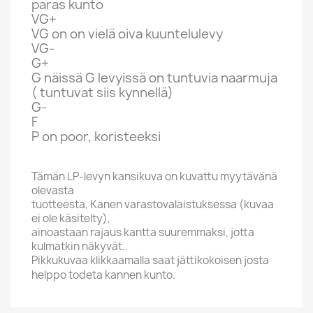
paras kunto
VG+
VG on on vielä oiva kuuntelulevy
VG-
G+
G näissä G levyissä on tuntuvia naarmuja
( tuntuvat siis kynnellä)
G-
F
P on poor, koristeeksi
Tämän LP-levyn kansikuva on kuvattu myytävänä
olevasta
tuotteesta, Kanen varastovalaistuksessa (kuvaa
ei ole käsitelty),
ainoastaan rajaus kantta suuremmaksi, jotta
kulmatkin näkyvät..
Pikkukuvaa klikkaamalla saat jättikokoisen josta
helppo todeta kannen kunto.