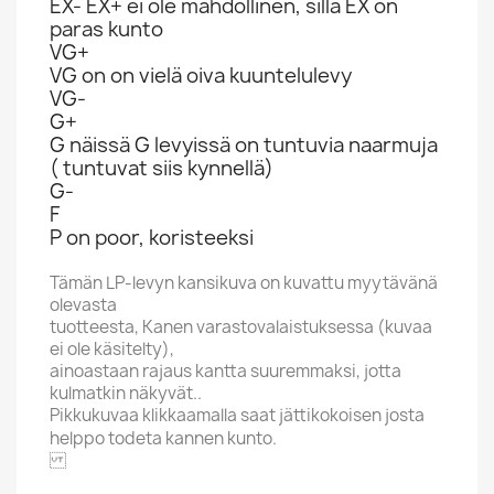
EX- EX+ ei ole mahdollinen, sillä EX on
paras kunto
VG+
VG on on vielä oiva kuuntelulevy
VG-
G+
G näissä G levyissä on tuntuvia naarmuja
( tuntuvat siis kynnellä)
G-
F
P on poor, koristeeksi
Tämän LP-levyn kansikuva on kuvattu myytävänä
olevasta
tuotteesta, Kanen varastovalaistuksessa (kuvaa
ei ole käsitelty),
ainoastaan rajaus kantta suuremmaksi, jotta
kulmatkin näkyvät..
Pikkukuvaa klikkaamalla saat jättikokoisen josta
helppo todeta kannen kunto.