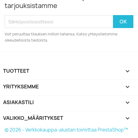
tarjouksistamme
Voit peruuttaa tilauksen milloin tahansa. Katso yhteystietomme
oikeudellisista tiedoista.
TUOTTEET

YRITYKSEMME

ASIAKASTILI

VALIKKO_MÄÄRITYKSET
keyboard_arrow_down
© 2026 - Verkkokauppa-alustan toimittaa PrestaShop™