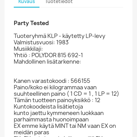
Kuvaus
Tuotetiedot
Party Tested
Tuoteryhmä KLP - käytetty LP-levy
Valmistusvuosi: 1983
Musiikkilaji:
Yhtiö : POLYDOR 815 692-1
Mahdollinen lisätarkenne:
Kanen varastokoodi : 566155
Paino/koko ei kilogrammaa vaan
suuhteellinen paino ( 1 CD = 1 , 1 LP = 12)
Tämän tuotteen painoyksikkö : 12
Kuntokoodeista lisätietoja
kunto jaettu kymmeneen luokkaan
parhaimmasta huonoimpaan
EX emme käytä MINT tai NM vaan EX on
meidän paras