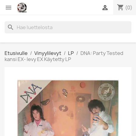
shopping_cart


(0)
search
Etusivulle
Vinyylilevyt
LP
DNA: Party Tested
kansi EX- levy EX Käytetty LP