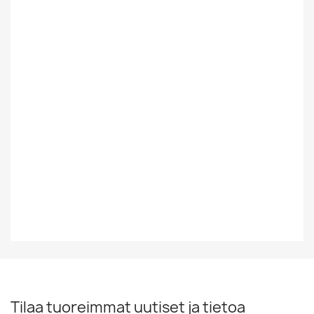
Tyyli
HEAVY
Vinyylin Kunto
EX
Vuosikymmen
80-Luku
Vuosiluku
1983
EAN13
0042281569210
Tilaa tuoreimmat uutiset ja tietoa