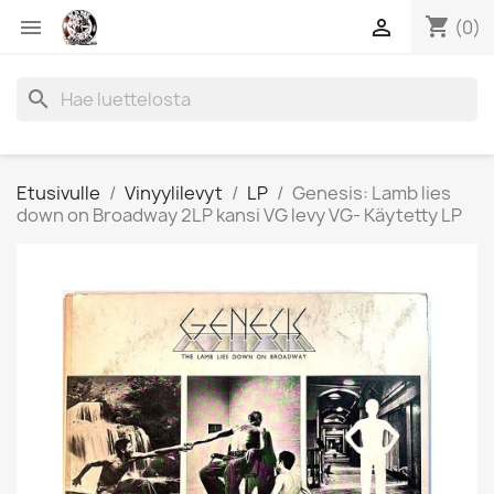
shopping_cart


(0)
search
Etusivulle
Vinyylilevyt
LP
Genesis: Lamb lies
down on Broadway 2LP kansi VG levy VG- Käytetty LP