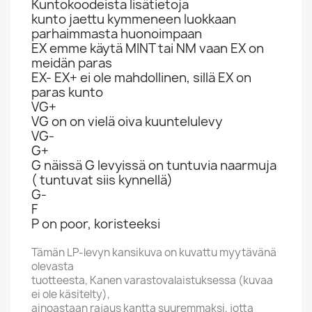
Kuntokoodeista lisätietoja
kunto jaettu kymmeneen luokkaan
parhaimmasta huonoimpaan
EX emme käytä MINT tai NM vaan EX on
meidän paras
EX- EX+ ei ole mahdollinen, sillä EX on
paras kunto
VG+
VG on on vielä oiva kuuntelulevy
VG-
G+
G näissä G levyissä on tuntuvia naarmuja
( tuntuvat siis kynnellä)
G-
F
P on poor, koristeeksi
Tämän LP-levyn kansikuva on kuvattu myytävänä
olevasta
tuotteesta, Kanen varastovalaistuksessa (kuvaa
ei ole käsitelty),
ainoastaan rajaus kantta suuremmaksi, jotta