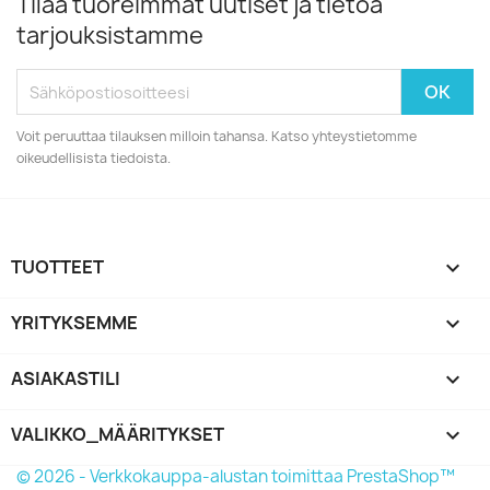
Tilaa tuoreimmat uutiset ja tietoa
tarjouksistamme
Voit peruuttaa tilauksen milloin tahansa. Katso yhteystietomme
oikeudellisista tiedoista.
TUOTTEET

YRITYKSEMME

ASIAKASTILI

VALIKKO_MÄÄRITYKSET
keyboard_arrow_down
© 2026 - Verkkokauppa-alustan toimittaa PrestaShop™