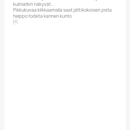
kulmatkin näkyvät..
Pikkukuvaa klikkaamalla saat jättikokoisen josta
helppo todeta kannen kunto.
CHARISMA
Aakkoskirjain
G
Artisti / Nimi
Genesis
Hintaluokka
12,01-20 Euroa
Kannen Kunto
VG
Kunto Uusi Tai
Käytetty