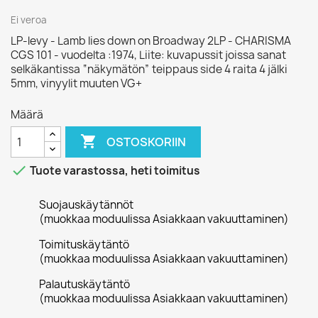
Ei veroa
LP-levy - Lamb lies down on Broadway 2LP - CHARISMA
CGS 101 - vuodelta :1974, Liite: kuvapussit joissa sanat
selkäkantissa “näkymätön” teippaus side 4 raita 4 jälki
5mm, vinyylit muuten VG+
Määrä

OSTOSKORIIN

Tuote varastossa, heti toimitus
Suojauskäytännöt
(muokkaa moduulissa Asiakkaan vakuuttaminen)
Toimituskäytäntö
(muokkaa moduulissa Asiakkaan vakuuttaminen)
Palautuskäytäntö
(muokkaa moduulissa Asiakkaan vakuuttaminen)