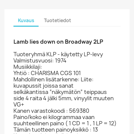
Kuvaus
Tuotetiedot
Lamb lies down on Broadway 2LP
Tuoteryhmä KLP - käytetty LP-levy
Valmistusvuosi: 1974
Musiikkilaji:
Yhtiö : CHARISMA CGS 101
Mahdollinen lisätarkenne: Liite:
kuvapussit joissa sanat
selkäkantissa “näkymätön” teippaus
side 4 raita 4 jälki 5mm, vinyylit muuten
VG+
Kanen varastokoodi : 569380
Paino/koko ei kilogrammaa vaan
suuhteellinen paino ( 1 CD = 1 , 1 LP = 12)
Tämän tuotteen painoyksikkö : 13