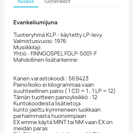
Kuvaus
Tuotetiedot
Evankeliumijuna
Tuoteryhmä KLP - käytetty LP-levy
Valmistusvuosi: 1976
Musiikkilaji:
Yhtiö : FINNGOSPEL FGLP-5001-F
Mahdollinen lisätarkenne:
Kanen varastokoodi : 569423
Paino/koko ei kilogrammaa vaan
suuhteellinen paino ( 1 CD = 1 , 1 LP = 12)
Tämän tuotteen painoyksikkö : 12
Kuntokoodeista lisätietoja
kunto jaettu kymmeneen luokkaan
parhaimmasta huonoimpaan
EX emme käytä MINT tai NM vaan EX on
meidän paras