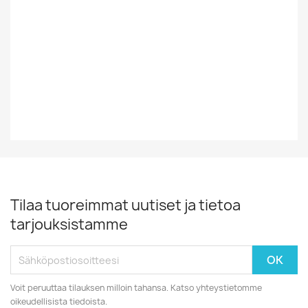
Vinyylin Kunto
EX
Vuosikymmen
70-Luku
Vuosiluku
1976
Tilaa tuoreimmat uutiset ja tietoa
tarjouksistamme
Voit peruuttaa tilauksen milloin tahansa. Katso yhteystietomme
oikeudellisista tiedoista.