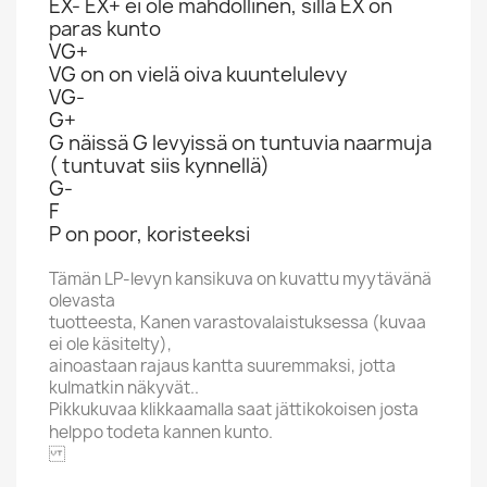
EX- EX+ ei ole mahdollinen, sillä EX on
paras kunto
VG+
VG on on vielä oiva kuuntelulevy
VG-
G+
G näissä G levyissä on tuntuvia naarmuja
( tuntuvat siis kynnellä)
G-
F
P on poor, koristeeksi
Tämän LP-levyn kansikuva on kuvattu myytävänä
olevasta
tuotteesta, Kanen varastovalaistuksessa (kuvaa
ei ole käsitelty),
ainoastaan rajaus kantta suuremmaksi, jotta
kulmatkin näkyvät..
Pikkukuvaa klikkaamalla saat jättikokoisen josta
helppo todeta kannen kunto.