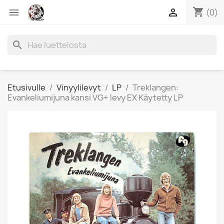
shopping_cart


(0)
search
Etusivulle
Vinyylilevyt
LP
Treklangen:
Evankeliumijuna kansi VG+ levy EX Käytetty LP