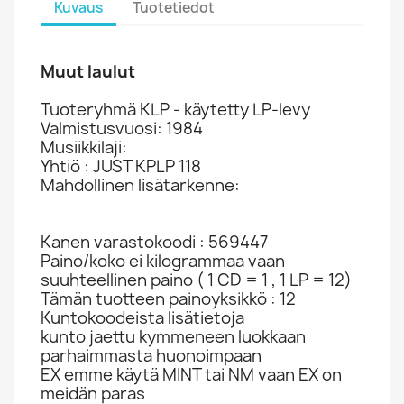
Kuvaus
Tuotetiedot
Muut laulut
Tuoteryhmä KLP - käytetty LP-levy
Valmistusvuosi: 1984
Musiikkilaji:
Yhtiö : JUST KPLP 118
Mahdollinen lisätarkenne:
Kanen varastokoodi : 569447
Paino/koko ei kilogrammaa vaan
suuhteellinen paino ( 1 CD = 1 , 1 LP = 12)
Tämän tuotteen painoyksikkö : 12
Kuntokoodeista lisätietoja
kunto jaettu kymmeneen luokkaan
parhaimmasta huonoimpaan
EX emme käytä MINT tai NM vaan EX on
meidän paras