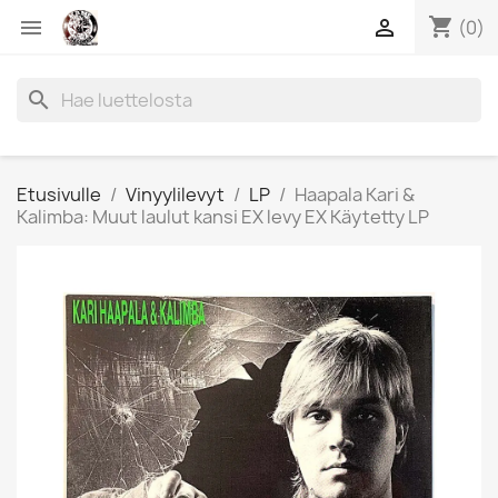
shopping_cart


(0)
search
Etusivulle
Vinyylilevyt
LP
Haapala Kari &
Kalimba: Muut laulut kansi EX levy EX Käytetty LP