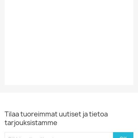
Tyyli
Rock/Pop
Vinyylin Kunto
EX
Vuosikymmen
80-Luku
Vuosiluku
1984
Tilaa tuoreimmat uutiset ja tietoa
tarjouksistamme