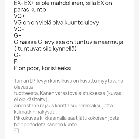
EX- EX+ ei ole mahdollinen, sillä EX on
paras kunto
VG+
VG on on vielä oiva kuuntelulevy
VG-
G+
G näissä G levyissä on tuntuvia naarmuja
( tuntuvat siis kynnellä)
G-
F
P on poor, koristeeksi
Tämän LP-levyn kansikuva on kuvattu myytävänä
olevasta
tuotteesta, Kanen varastovalaistuksessa (kuvaa
ei ole käsitelty),
ainoastaan rajaus kantta suuremmaksi, jotta
kulmatkin näkyvät..
Pikkukuvaa klikkaamalla saat jättikokoisen josta
helppo todeta kannen kunto.