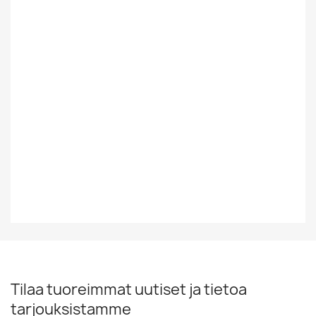
Suomesta Vai
Ulkomainen
Muualta
Tyyli
Jazz
Vinyylin Kunto
VG+
Vuosikymmen
60-Luku
Vuosiluku
1967
Tilaa tuoreimmat uutiset ja tietoa
tarjouksistamme