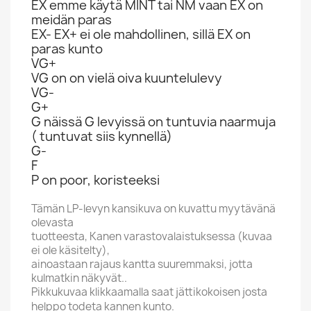
EX emme käytä MINT tai NM vaan EX on
meidän paras
EX- EX+ ei ole mahdollinen, sillä EX on
paras kunto
VG+
VG on on vielä oiva kuuntelulevy
VG-
G+
G näissä G levyissä on tuntuvia naarmuja
( tuntuvat siis kynnellä)
G-
F
P on poor, koristeeksi
Tämän LP-levyn kansikuva on kuvattu myytävänä
olevasta
tuotteesta, Kanen varastovalaistuksessa (kuvaa
ei ole käsitelty),
ainoastaan rajaus kantta suuremmaksi, jotta
kulmatkin näkyvät..
Pikkukuvaa klikkaamalla saat jättikokoisen josta
helppo todeta kannen kunto.