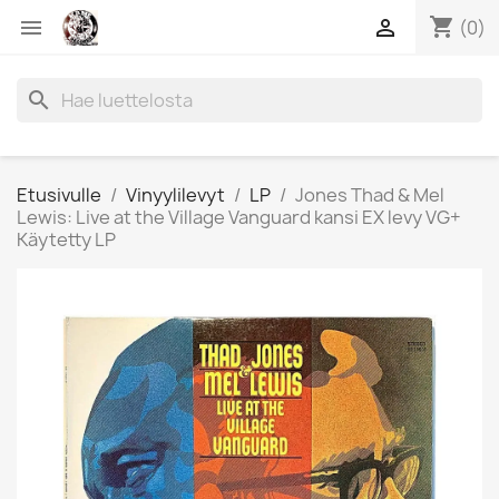
shopping_cart


(0)
search
Etusivulle
Vinyylilevyt
LP
Jones Thad & Mel
Lewis: Live at the Village Vanguard kansi EX levy VG+
Käytetty LP