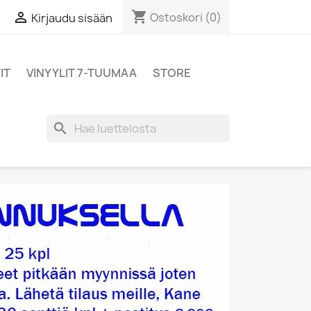
shopping_cart

Ostoskori
(0)
Kirjaudu sisään
IT
VINYYLIT 7-TUUMAA
STORE
search