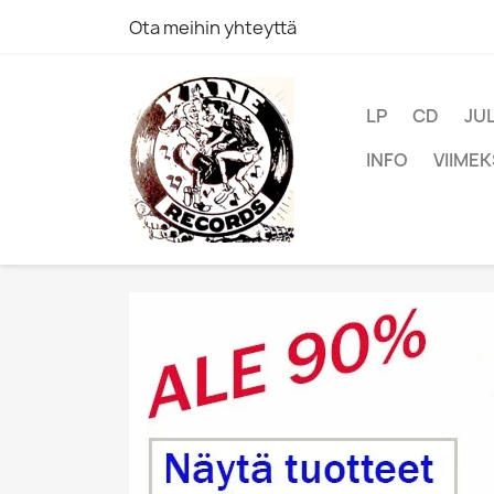
Ota meihin yhteyttä
LP
CD
JU
INFO
VIIMEK