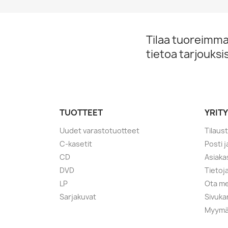
Tilaa tuoreimmat
tietoa tarjouks
TUOTTEET
YRIT
Uudet varastotuotteet
Tilaus
C-kasetit
Posti 
CD
Asiaka
DVD
Tietoj
LP
Ota me
Sarjakuvat
Sivuka
Myymä