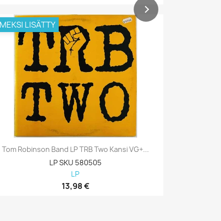
IMEKSI LISÄTTY
VIIMEKSI L
Tom Robinson Band LP TRB Two Kansi VG+...
Bob Seger 
LP SKU 580505
LP
13,98 €