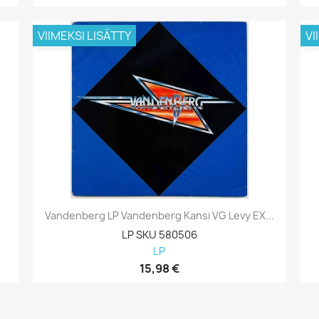
VIIMEKSI LISÄTTY
VI
Vandenberg LP Vandenberg Kansi VG Levy EX...
LP SKU 580506
LP
15,98 €