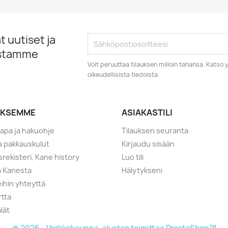
 uutiset ja
istamme
Voit peruuttaa tilauksen milloin tahansa. Kats
oikeudellisista tiedoista.
YKSEMME
ASIAKASTILI
tapa ja hakuohje
Tilauksen seuranta
ja pakkauskulut
Kirjaudu sisään
srekisteri, Kane history
Luo tili
a Kanesta
Hälytykseni
ihin yhteyttä
rtta
lät