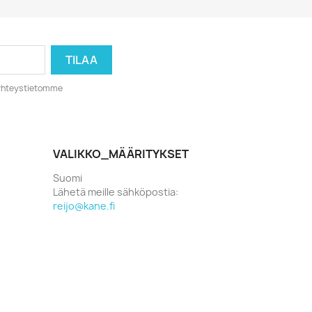
o yhteystietomme
VALIKKO_MÄÄRITYKSET
Suomi
Lähetä meille sähköpostia:
reijo@kane.fi