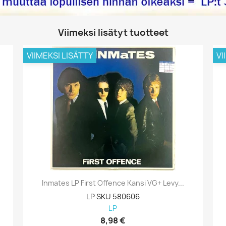
Viimeksi lisätyt tuotteet
VIIMEKSI LISÄTTY
VI
Inmates LP First Offence Kansi VG+ Levy...
LP SKU 580606
LP
8,98 €