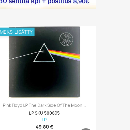
IMEKSI LISÄTTY
VIIMEKSI L
Pink Floyd LP The Dark Side Of The Moon...
Pink Floyd
LP SKU 580605
LP
49,80 €