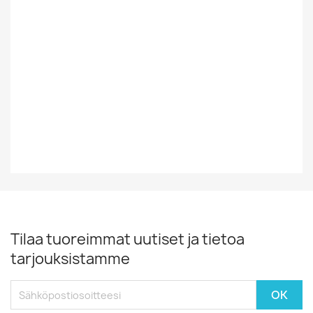
Tyyli
World
Vinyylin Kunto
EX-
Vuosikymmen
60-Luku
Vuosiluku
1965
Tilaa tuoreimmat uutiset ja tietoa
tarjouksistamme