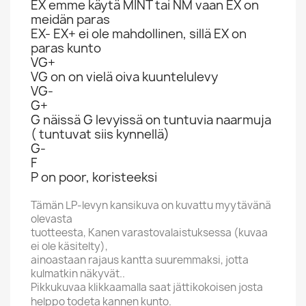
EX emme käytä MINT tai NM vaan EX on
meidän paras
EX- EX+ ei ole mahdollinen, sillä EX on
paras kunto
VG+
VG on on vielä oiva kuuntelulevy
VG-
G+
G näissä G levyissä on tuntuvia naarmuja
( tuntuvat siis kynnellä)
G-
F
P on poor, koristeeksi
Tämän LP-levyn kansikuva on kuvattu myytävänä
olevasta
tuotteesta, Kanen varastovalaistuksessa (kuvaa
ei ole käsitelty),
ainoastaan rajaus kantta suuremmaksi, jotta
kulmatkin näkyvät..
Pikkukuvaa klikkaamalla saat jättikokoisen josta
helppo todeta kannen kunto.