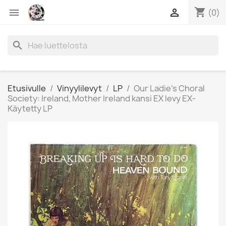
shopping_cart


(0)
search
Etusivulle
Vinyylilevyt
LP
Our Ladie’s Choral
Society: Ireland, Mother Ireland kansi EX levy EX-
Käytetty LP