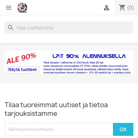
shopping_cart


(0)
search
Tilaa tuoreimmat uutiset ja tietoa
tarjouksistamme