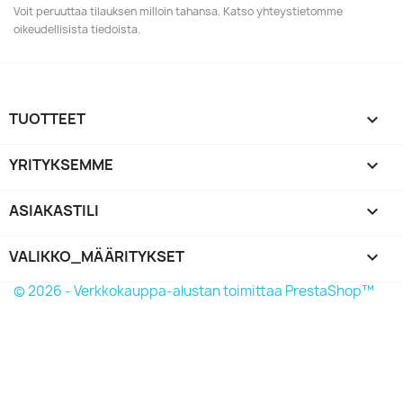
Voit peruuttaa tilauksen milloin tahansa. Katso yhteystietomme
oikeudellisista tiedoista.
TUOTTEET

YRITYKSEMME

ASIAKASTILI

VALIKKO_MÄÄRITYKSET
keyboard_arrow_down
© 2026 - Verkkokauppa-alustan toimittaa PrestaShop™