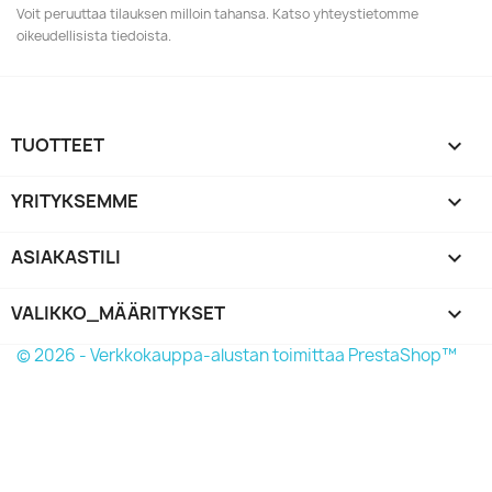
Voit peruuttaa tilauksen milloin tahansa. Katso yhteystietomme
oikeudellisista tiedoista.
TUOTTEET

YRITYKSEMME

ASIAKASTILI

VALIKKO_MÄÄRITYKSET
keyboard_arrow_down
© 2026 - Verkkokauppa-alustan toimittaa PrestaShop™