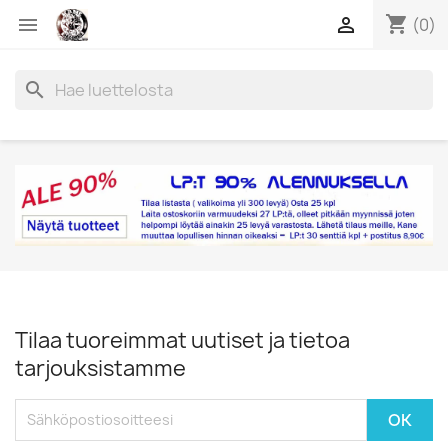
shopping_cart


(0)
search
Tilaa tuoreimmat uutiset ja tietoa
tarjouksistamme