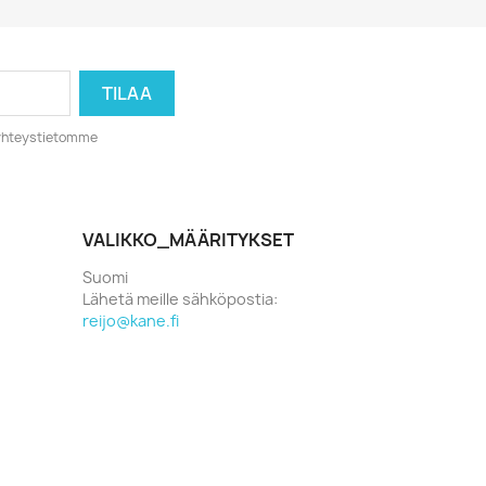
o yhteystietomme
VALIKKO_MÄÄRITYKSET
Suomi
Lähetä meille sähköpostia:
reijo@kane.fi