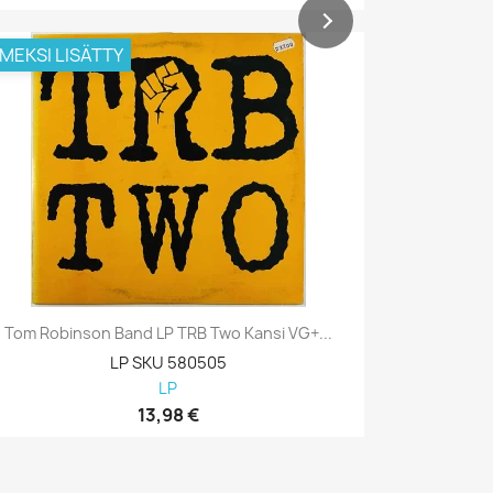
IMEKSI LISÄTTY
VIIMEKSI L
Tom Robinson Band LP TRB Two Kansi VG+...
Bob Seger 
LP SKU 580505
LP
13,98 €