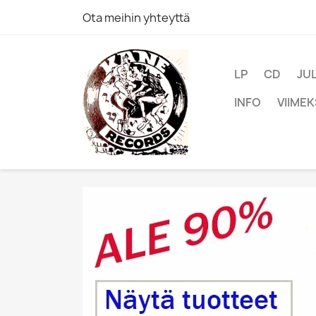
Ota meihin yhteyttä
LP
CD
JU
INFO
VIIMEK