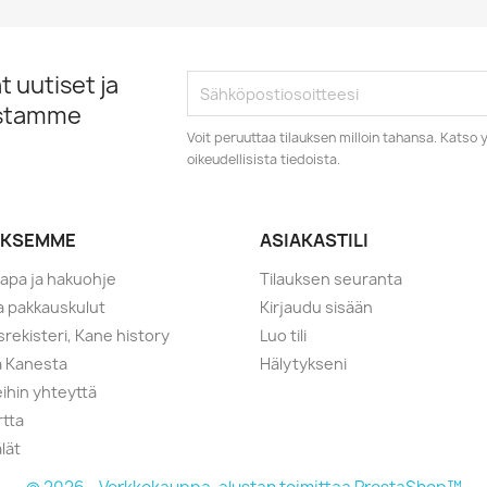
 uutiset ja
istamme
Voit peruuttaa tilauksen milloin tahansa. Kats
oikeudellisista tiedoista.
YKSEMME
ASIAKASTILI
tapa ja hakuohje
Tilauksen seuranta
ja pakkauskulut
Kirjaudu sisään
srekisteri, Kane history
Luo tili
a Kanesta
Hälytykseni
ihin yhteyttä
rtta
lät