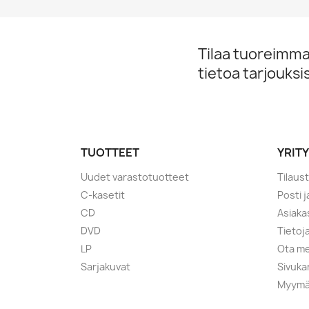
Tilaa tuoreimmat
tietoa tarjouks
TUOTTEET
YRIT
Uudet varastotuotteet
Tilaus
C-kasetit
Posti 
CD
Asiaka
DVD
Tietoj
LP
Ota me
Sarjakuvat
Sivuka
Myymä