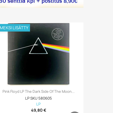
IMEKSI LISÄTTY
VIIMEKSI L
Pink Floyd LP The Dark Side Of The Moon...
Pink Floyd
LP SKU 580605
LP
49,80 €