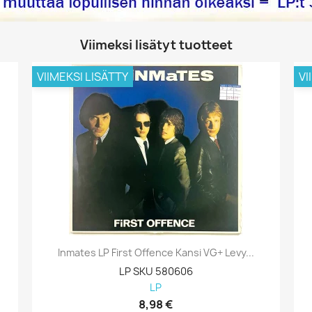
Viimeksi lisätyt tuotteet
VIIMEKSI LISÄTTY
VI
Inmates LP First Offence Kansi VG+ Levy...
LP SKU 580606
LP
8,98 €