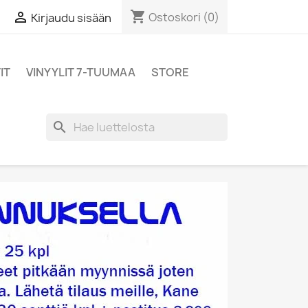
shopping_cart

Ostoskori
(0)
Kirjaudu sisään
IT
VINYYLIT 7-TUUMAA
STORE
search