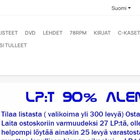

Suomi
LISTEET
DVD
LEHDET
78RPM
KIRJAT
C-KASET
SI TULLEET