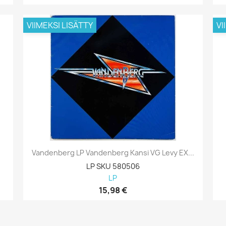
VIIMEKSI LISÄTTY
VI
Vandenberg LP Vandenberg Kansi VG Levy EX...
LP SKU 580506
LP
15,98 €