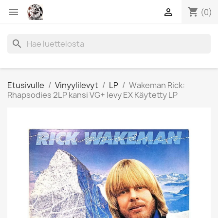
shopping_cart


(0)
search
Etusivulle
Vinyylilevyt
LP
Wakeman Rick:
Rhapsodies 2LP kansi VG+ levy EX Käytetty LP