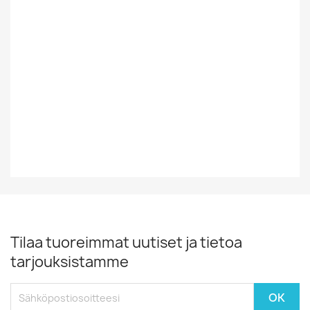
Tyyli
Rock/Pop
Vinyylin Kunto
EX
Vuosikymmen
70-Luku
Vuosiluku
1979
Tilaa tuoreimmat uutiset ja tietoa
tarjouksistamme