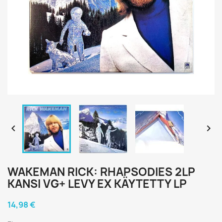


WAKEMAN RICK: RHAPSODIES 2LP
KANSI VG+ LEVY EX KÄYTETTY LP
14,98 €