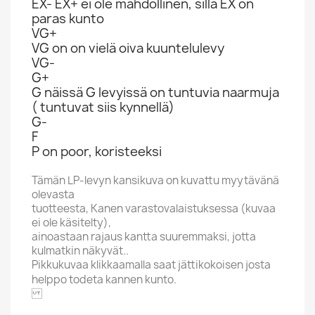
EX- EX+ ei ole mahdollinen, sillä EX on
paras kunto
VG+
VG on on vielä oiva kuuntelulevy
VG-
G+
G näissä G levyissä on tuntuvia naarmuja
( tuntuvat siis kynnellä)
G-
F
P on poor, koristeeksi
Tämän LP-levyn kansikuva on kuvattu myytävänä
olevasta
tuotteesta, Kanen varastovalaistuksessa (kuvaa
ei ole käsitelty),
ainoastaan rajaus kantta suuremmaksi, jotta
kulmatkin näkyvät..
Pikkukuvaa klikkaamalla saat jättikokoisen josta
helppo todeta kannen kunto.