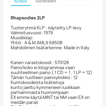
Kuvaus
Tuotetiedot
Rhapsodies 2LP
Tuoteryhmä KLP - käytetty LP-levy
Valmistusvuosi: 1979
Musiikkilaji:
Yhtiö : A & M AMLX 68508
Mahdollinen lisätarkenne: Made in Italy
Kanen varastokoodi : 570128
Paino/koko ei kilogrammaa vaan
suuhteellinen paino ( 1 CD = 1 , 1 LP = 12)
Tämän tuotteen painoyksikkö : 12
Kuntokoodeista lisätietoja
kunto jaettu kymmeneen luokkaan
parhaimmasta huonoimpaan
EX emme käytä MINT tai NM vaan EX on
meidän paras