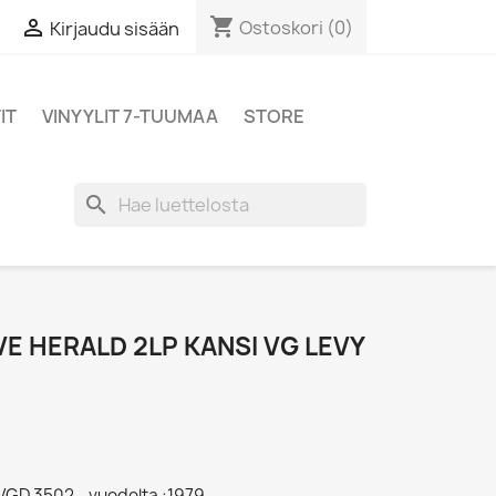
shopping_cart

Ostoskori
(0)
Kirjaudu sisään
IT
VINYYLIT 7-TUUMAA
STORE
search
VE HERALD 2LP KANSI VG LEVY
 VGD 3502 - vuodelta :1979,