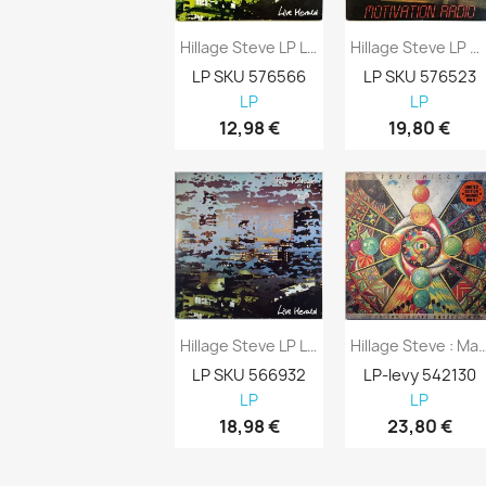
Hillage Steve LP Live Herald 2LP Kansi EX...
Hillage Steve LP Motivation Radio Kansi...
LP SKU 576566
LP SKU 576523
LP
LP
12,98 €
19,80 €
Hillage Steve LP Live Herald 2LP Kansi EX...
Hillage Steve : Madison Square Ga
LP SKU 566932
LP-levy 542130

LP
LP
18,98 €
23,80 €