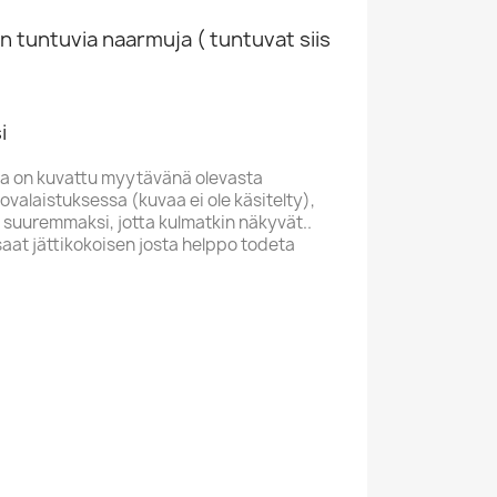
n tuntuvia naarmuja ( tuntuvat siis
i
a on kuvattu myytävänä olevasta
valaistuksessa (kuvaa ei ole käsitelty),
 suuremmaksi, jotta kulmatkin näkyvät..
saat jättikokoisen josta helppo todeta
Hillage Steve