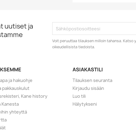
 uutiset ja
istamme
Voit peruuttaa tilauksen milloin tahansa. Kats
oikeudellisista tiedoista.
YKSEMME
ASIAKASTILI
tapa ja hakuohje
Tilauksen seuranta
ja pakkauskulut
Kirjaudu sisään
srekisteri, Kane history
Luo tili
a Kanesta
Hälytykseni
ihin yhteyttä
rtta
lät