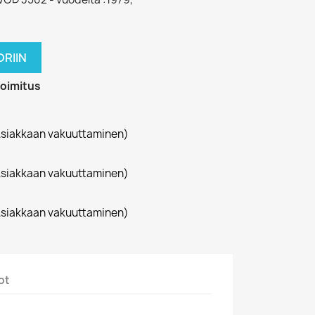
RIIN
toimitus
siakkaan vakuuttaminen)
siakkaan vakuuttaminen)
siakkaan vakuuttaminen)
ot