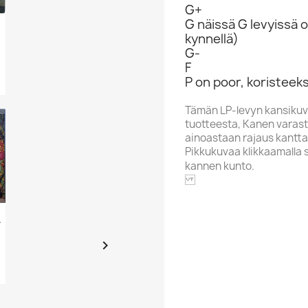
G+
G näissä G levyissä o
kynnellä)
G-
F
P on poor, koristeeks
Tämän LP-levyn kansikuv
tuotteesta, Kanen varasto
ainoastaan rajaus kantta
Pikkukuvaa klikkaamalla 
kannen kunto.
VIRGIN
rden 1977...

Artisti / Nimi