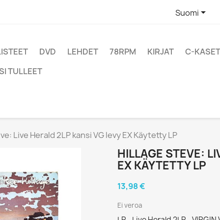

Suomi
LISTEET
DVD
LEHDET
78RPM
KIRJAT
C-KASET
SI TULLEET
eve: Live Herald 2LP kansi VG levy EX Käytetty LP
HILLAGE STEVE: LI
EX KÄYTETTY LP
13,98 €
Ei veroa
LP - Live Herald 2LP - VIRGIN