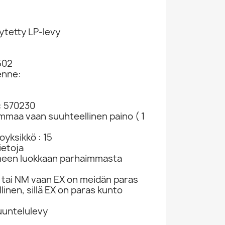
ytetty LP-levy
502
enne:
: 570230
ammaa vaan suuhteellinen paino ( 1
yksikkö : 15
ietoja
neen luokkaan parhaimmasta
tai NM vaan EX on meidän paras
linen, sillä EX on paras kunto
kuuntelulevy