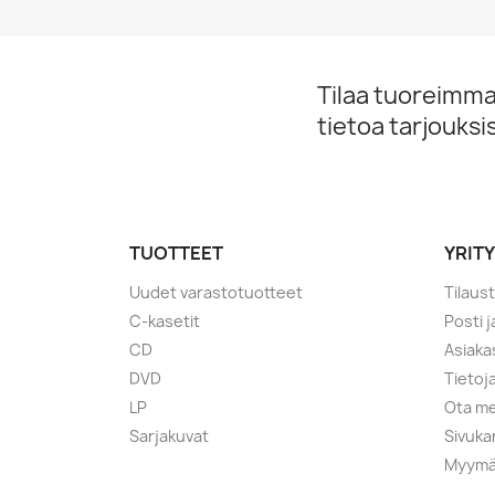
Tilaa tuoreimmat
tietoa tarjouks
TUOTTEET
YRIT
Uudet varastotuotteet
Tilaus
C-kasetit
Posti 
CD
Asiaka
DVD
Tietoj
LP
Ota me
Sarjakuvat
Sivuka
Myymä