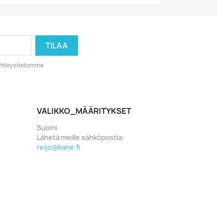
o yhteystietomme
VALIKKO_MÄÄRITYKSET
Suomi
Lähetä meille sähköpostia:
reijo@kane.fi