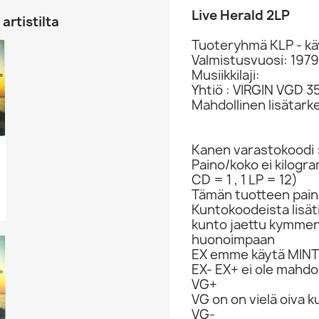
Live Herald 2LP
artistilta
Tuoteryhmä KLP - kä
Valmistusvuosi: 1979
Musiikkilaji:
Yhtiö : VIRGIN VGD 3
Mahdollinen lisätark
Kanen varastokoodi 
Paino/koko ei kilogr
CD = 1 , 1 LP = 12)
Tämän tuotteen paino
Kuntokoodeista lisät
kunto jaettu kymme
huonoimpaan
EX emme käytä MINT 
EX- EX+ ei ole mahdol
VG+
VG on on vielä oiva 
VG-