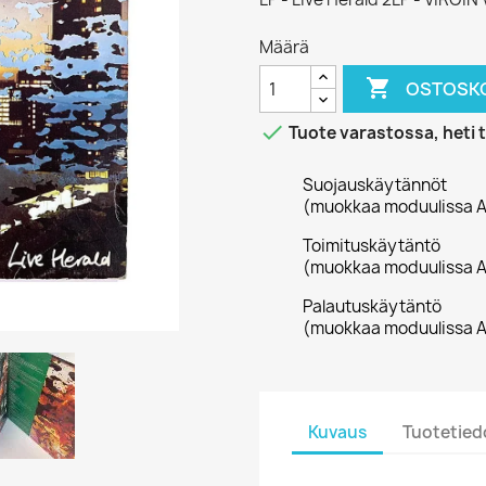
Määrä

OSTOSKO

Tuote varastossa, heti 
Suojauskäytännöt
(muokkaa moduulissa A
Toimituskäytäntö
(muokkaa moduulissa A
Palautuskäytäntö
(muokkaa moduulissa A
Kuvaus
Tuotetied