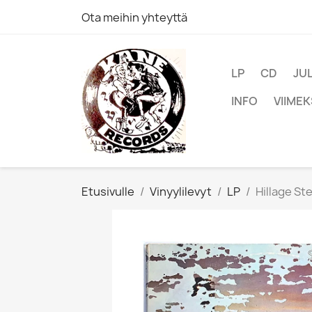
Ota meihin yhteyttä
LP
CD
JU
INFO
VIIMEK
Etusivulle
Vinyylilevyt
LP
Hillage St