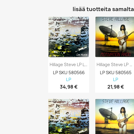
lisää tuotteita samalta 
Hillage Steve LP Live Herald 2LP Kansi EX...
Hillage Steve LP Motivation Radio Kansi...
LP SKU 580566
LP SKU 580565
LP
LP
34,98 €
21,98 €