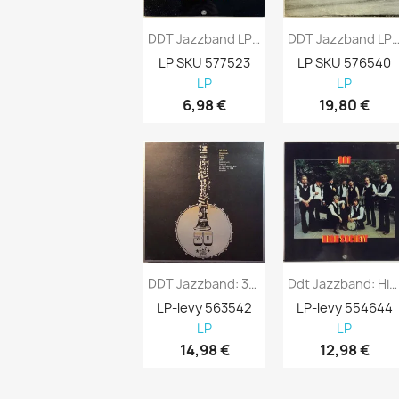
DDT Jazzband LP High Society Kansi EX...
DDT Jazzband LP DDT Jazzband -71 Kans
LP SKU 577523
LP SKU 576540
LP
LP
6,98 €
19,80 €
DDT Jazzband: 30th Anniversary Concert...
Ddt Jazzband: High Society Kansi EX Levy...
LP-levy 563542
LP-levy 554644

LP
LP
14,98 €
12,98 €