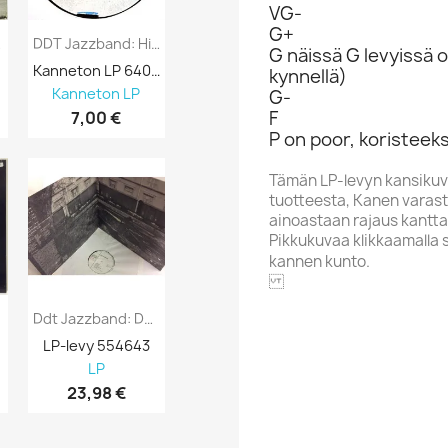
VG-
G+
i VG...
DDT Jazzband: High Society, Koelevy Kansi...
G näissä G levyissä o
Kanneton LP 640429
kynnellä)
Kanneton LP
G-
F
7,00 €
P on poor, koristeeks
Tämän LP-levyn kansikuv
tuotteesta, Kanen varasto
ainoastaan rajaus kantta
Pikkukuvaa klikkaamalla 
kannen kunto.
Ddt Jazzband: DDT Jazzband Kansi EX Levy...
LOVE R
LP-levy 554643

LP
23,98 €
Aakkoskirjain