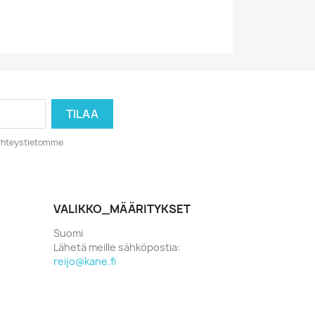
o yhteystietomme
VALIKKO_MÄÄRITYKSET
Suomi
Lähetä meille sähköpostia:
reijo@kane.fi