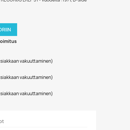
RIIN
toimitus
siakkaan vakuuttaminen)
siakkaan vakuuttaminen)
siakkaan vakuuttaminen)
ot