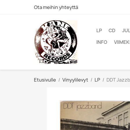
Ota meihin yhteyttä
LP
CD
JU
INFO
VIIMEK
Etusivulle
Vinyylilevyt
LP
DDT Jazzba