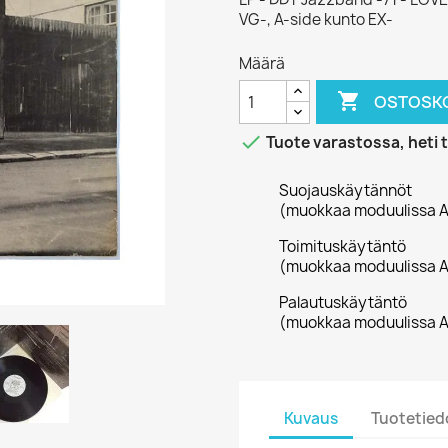
VG-, A-side kunto EX-
Määrä

OSTOSKO

Tuote varastossa, heti 
Suojauskäytännöt
(muokkaa moduulissa A
Toimituskäytäntö
(muokkaa moduulissa A
Palautuskäytäntö
(muokkaa moduulissa A
Kuvaus
Tuotetied