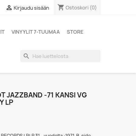
shopping_cart

Ostoskori
(0)
Kirjaudu sisään
IT
VINYYLIT 7-TUUMAA
STORE
search
T JAZZBAND -71 KANSI VG
Y LP
 RECORDS LRLP 31 - vuodelta :1971, B-side