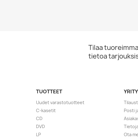
Tilaa tuoreimmat
tietoa tarjouks
TUOTTEET
YRIT
Uudet varastotuotteet
Tilaus
C-kasetit
Posti 
CD
Asiaka
DVD
Tietoj
LP
Ota me