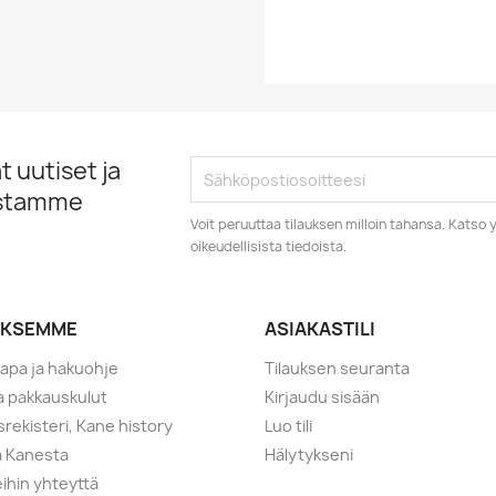
 uutiset ja
istamme
Voit peruuttaa tilauksen milloin tahansa. Kats
oikeudellisista tiedoista.
YKSEMME
ASIAKASTILI
tapa ja hakuohje
Tilauksen seuranta
ja pakkauskulut
Kirjaudu sisään
srekisteri, Kane history
Luo tili
a Kanesta
Hälytykseni
ihin yhteyttä