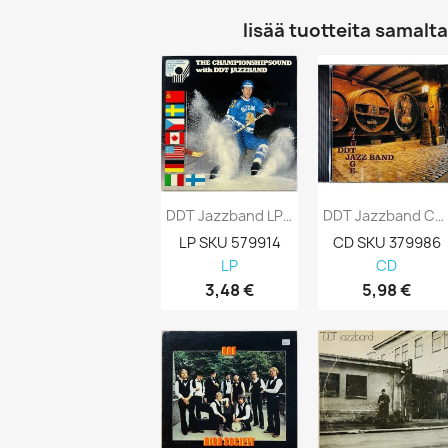
lisää tuotteita samalta 
DDT Jazzband LP The Championshipsound With...
DDT Jazzband CD Vintage DDT Jazzband...
LP SKU 579914
CD SKU 379986
LP
CD
3,48 €
5,98 €