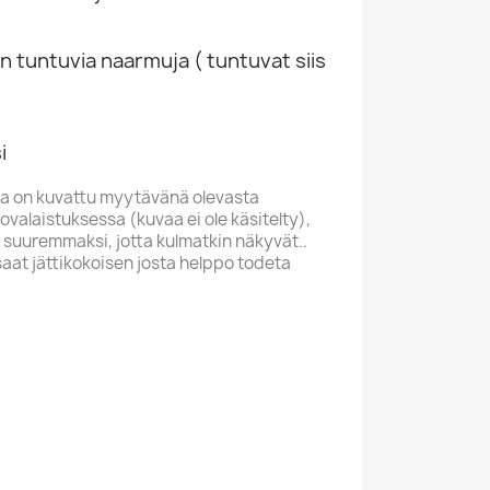
n tuntuvia naarmuja ( tuntuvat siis
i
a on kuvattu myytävänä olevasta
valaistuksessa (kuvaa ei ole käsitelty),
 suuremmaksi, jotta kulmatkin näkyvät..
saat jättikokoisen josta helppo todeta
ECORDS
D