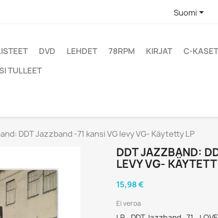

Suomi
LISTEET
DVD
LEHDET
78RPM
KIRJAT
C-KASET
SI TULLEET
nd: DDT Jazzband -71 kansi VG levy VG- Käytetty LP
DDT JAZZBAND: DD
LEVY VG- KÄYTETT
15,98 €
Ei veroa
LP - DDT Jazzband -71 - LOVE