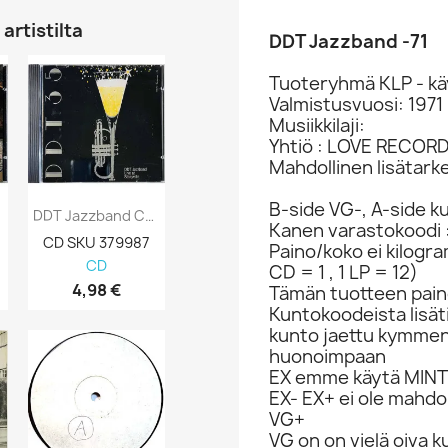
artistilta
DDT Jazzband -71
Tuoteryhmä KLP - kä
Valmistusvuosi: 1971
Musiikkilaji:
Yhtiö : LOVE RECORD
Mahdollinen lisätark
B-side VG-, A-side k
DDT Jazzband CD Live At Storyville Kansi...
Kanen varastokoodi 
CD SKU 379987
Paino/koko ei kilogr
CD
CD = 1 , 1 LP = 12)
4,98 €
Tämän tuotteen paino
Kuntokoodeista lisät
kunto jaettu kymme
huonoimpaan
EX emme käytä MINT 
EX- EX+ ei ole mahdol
VG+
VG on on vielä oiva 