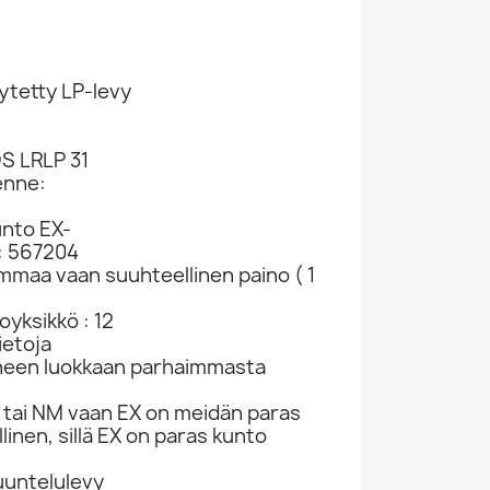
ytetty LP-levy
S LRLP 31
enne:
unto EX-
: 567204
ammaa vaan suuhteellinen paino ( 1
yksikkö : 12
ietoja
neen luokkaan parhaimmasta
tai NM vaan EX on meidän paras
linen, sillä EX on paras kunto
kuuntelulevy