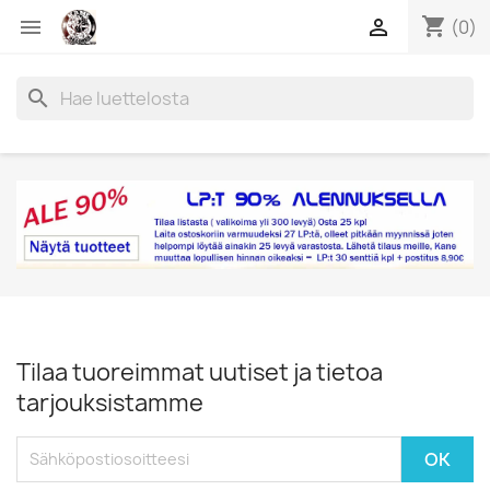
shopping_cart


(0)
search
Tilaa tuoreimmat uutiset ja tietoa
tarjouksistamme