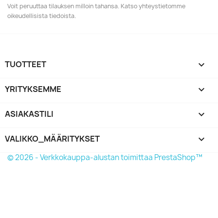
Voit peruuttaa tilauksen milloin tahansa. Katso yhteystietomme
oikeudellisista tiedoista.
TUOTTEET

YRITYKSEMME

ASIAKASTILI

VALIKKO_MÄÄRITYKSET
keyboard_arrow_down
© 2026 - Verkkokauppa-alustan toimittaa PrestaShop™