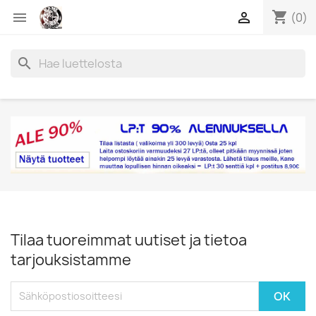
shopping_cart


(0)
search
Tilaa tuoreimmat uutiset ja tietoa
tarjouksistamme