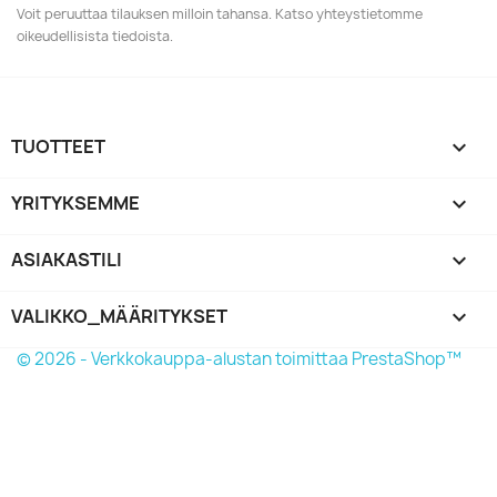
Voit peruuttaa tilauksen milloin tahansa. Katso yhteystietomme
oikeudellisista tiedoista.
TUOTTEET

YRITYKSEMME

ASIAKASTILI

VALIKKO_MÄÄRITYKSET
keyboard_arrow_down
© 2026 - Verkkokauppa-alustan toimittaa PrestaShop™