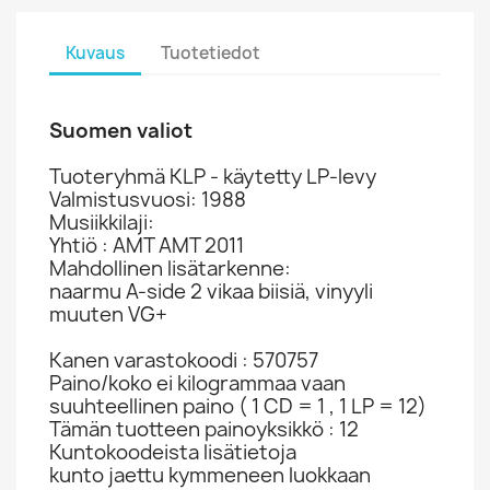
Kuvaus
Tuotetiedot
Suomen valiot
Tuoteryhmä KLP - käytetty LP-levy
Valmistusvuosi: 1988
Musiikkilaji:
Yhtiö : AMT AMT 2011
Mahdollinen lisätarkenne:
naarmu A-side 2 vikaa biisiä, vinyyli
muuten VG+
Kanen varastokoodi : 570757
Paino/koko ei kilogrammaa vaan
suuhteellinen paino ( 1 CD = 1 , 1 LP = 12)
Tämän tuotteen painoyksikkö : 12
Kuntokoodeista lisätietoja
kunto jaettu kymmeneen luokkaan