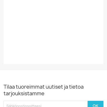
Tyyli
Rock/Pop
Vinyylin Kunto
G+
Vuosikymmen
80-Luku
Vuosiluku
1988
Tilaa tuoreimmat uutiset ja tietoa
tarjouksistamme