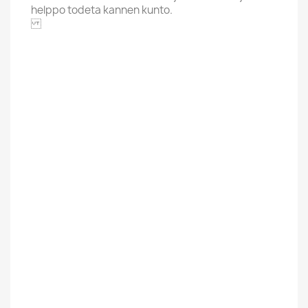
helppo todeta kannen kunto.
AMT
Aakkoskirjain
S
Hintaluokka
5,01-8 Euroa
Kannen Kunto
EX-
Kunto Uusi Tai
Käytetty
Kaytetty
Suomesta Vai
Kotimainen
Muualta