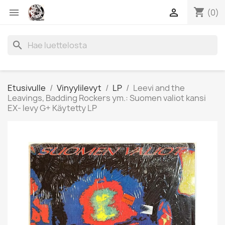
shopping_cart


(0)
search
Etusivulle
Vinyylilevyt
LP
Leevi and the
Leavings, Badding Rockers ym.: Suomen valiot kansi
EX- levy G+ Käytetty LP