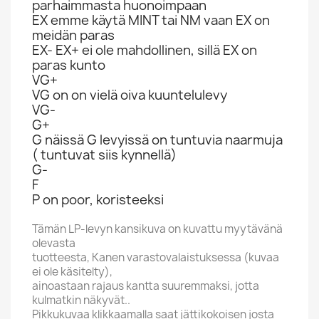
parhaimmasta huonoimpaan
EX emme käytä MINT tai NM vaan EX on
meidän paras
EX- EX+ ei ole mahdollinen, sillä EX on
paras kunto
VG+
VG on on vielä oiva kuuntelulevy
VG-
G+
G näissä G levyissä on tuntuvia naarmuja
( tuntuvat siis kynnellä)
G-
F
P on poor, koristeeksi
Tämän LP-levyn kansikuva on kuvattu myytävänä
olevasta
tuotteesta, Kanen varastovalaistuksessa (kuvaa
ei ole käsitelty),
ainoastaan rajaus kantta suuremmaksi, jotta
kulmatkin näkyvät..
Pikkukuvaa klikkaamalla saat jättikokoisen josta