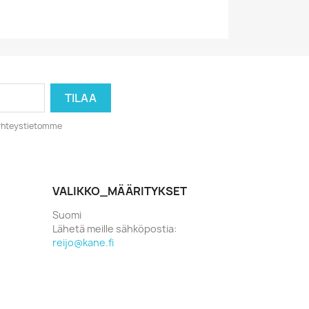
o yhteystietomme
VALIKKO_MÄÄRITYKSET
Suomi
Lähetä meille sähköpostia:
reijo@kane.fi