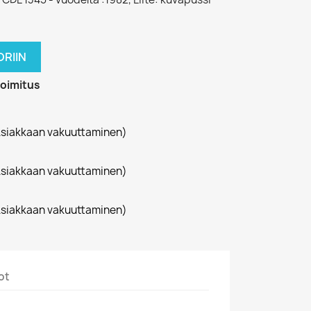
RIIN
toimitus
siakkaan vakuuttaminen)
siakkaan vakuuttaminen)
siakkaan vakuuttaminen)
ot