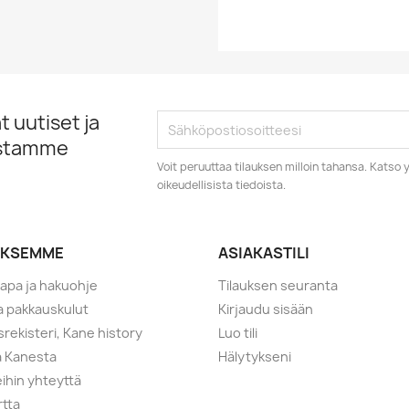
 uutiset ja
istamme
Voit peruuttaa tilauksen milloin tahansa. Kats
oikeudellisista tiedoista.
YKSEMME
ASIAKASTILI
tapa ja hakuohje
Tilauksen seuranta
ja pakkauskulut
Kirjaudu sisään
srekisteri, Kane history
Luo tili
a Kanesta
Hälytykseni
ihin yhteyttä
rtta