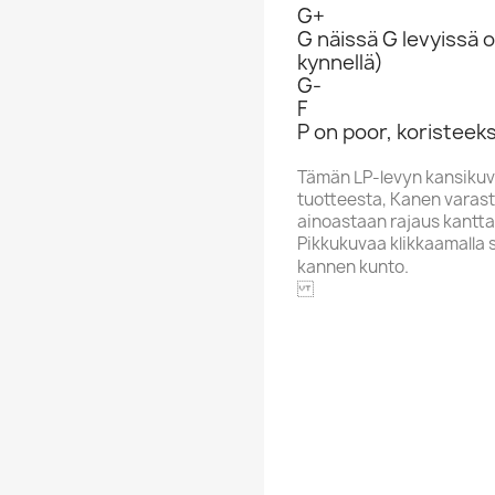
G+
G näissä G levyissä o
kynnellä)
G-
F
P on poor, koristeeks
Tämän LP-levyn kansikuv
tuotteesta, Kanen varasto
ainoastaan rajaus kantta
Pikkukuvaa klikkaamalla 
kannen kunto.
CHRYSAL
Aakkoskirjain