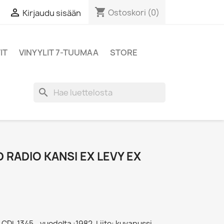
shopping_cart

Ostoskori
(0)
Kirjaudu sisään
IT
VINYYLIT 7-TUUMAA
STORE
search
 RADIO KANSI EX LEVY EX
CDL 1345 - vuodelta :1982, Liite: kuvapussi