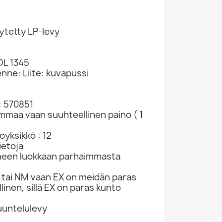
ytetty LP-levy
2
DL 1345
nne: Liite: kuvapussi
: 570851
ammaa vaan suuhteellinen paino ( 1
yksikkö : 12
ietoja
neen luokkaan parhaimmasta
tai NM vaan EX on meidän paras
linen, sillä EX on paras kunto
kuuntelulevy