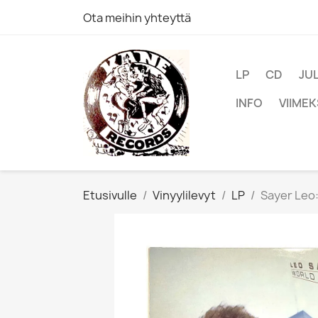
Ota meihin yhteyttä
LP
CD
JU
INFO
VIIMEK
Etusivulle
Vinyylilevyt
LP
Sayer Leo: