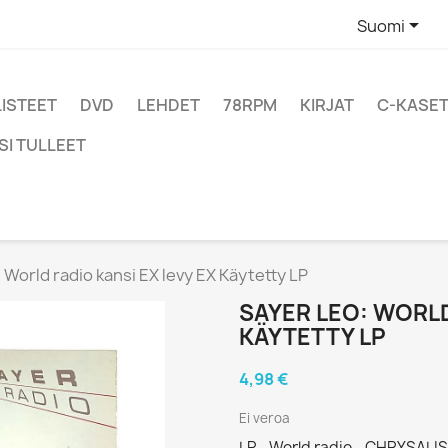

Suomi
LISTEET
DVD
LEHDET
78RPM
KIRJAT
C-KASET
SI TULLEET
 World radio kansi EX levy EX Käytetty LP
SAYER LEO: WORLD
KÄYTETTY LP
4,98 €
Ei veroa
LP - World radio - CHRYSALIS 