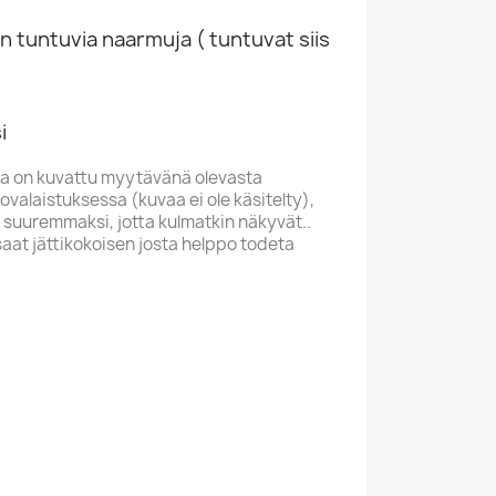
n tuntuvia naarmuja ( tuntuvat siis
i
a on kuvattu myytävänä olevasta
valaistuksessa (kuvaa ei ole käsitelty),
 suuremmaksi, jotta kulmatkin näkyvät..
saat jättikokoisen josta helppo todeta
IS
S