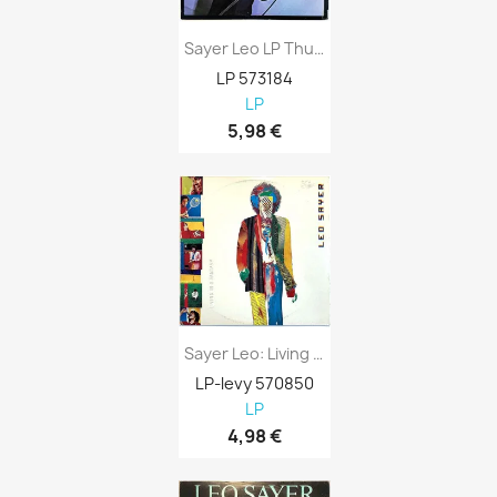
Sayer Leo LP Thunder In My Heart Kansi...
LP 573184
LP
5,98 €
Sayer Leo: Living In A Fantasy Kansi VG...
LP-levy 570850
LP
4,98 €