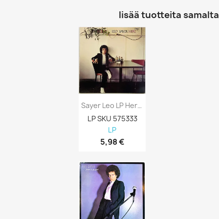
lisää tuotteita samalta 
Sayer Leo LP Here Kansi EX Levy EX...
LP SKU 575333
LP
5,98 €