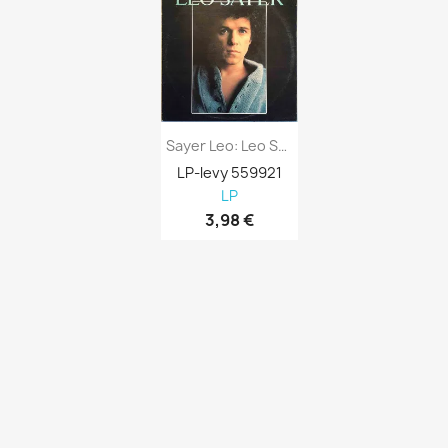
Sayer Leo: Leo Sayer -78 Kansi VG+ Levy...
LP-levy 559921
LP
3,98 €