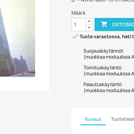
Määrä

OSTOSKO

Tuote varastossa, heti 
Suojauskäytännöt
(muokkaa moduulissa A
Toimituskäytäntö
(muokkaa moduulissa A
Palautuskäytäntö
(muokkaa moduulissa A
Kuvaus
Tuotetied