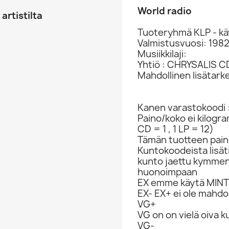
World radio
artistilta
Tuoteryhmä KLP - kä
Valmistusvuosi: 198
Musiikkilaji:
Yhtiö : CHRYSALIS C
Mahdollinen lisätarke
Kanen varastokoodi 
Paino/koko ei kilogr
CD = 1 , 1 LP = 12)
Tämän tuotteen paino
Kuntokoodeista lisät
kunto jaettu kymme
huonoimpaan
EX emme käytä MINT 
EX- EX+ ei ole mahdol
VG+
VG on on vielä oiva 
VG-