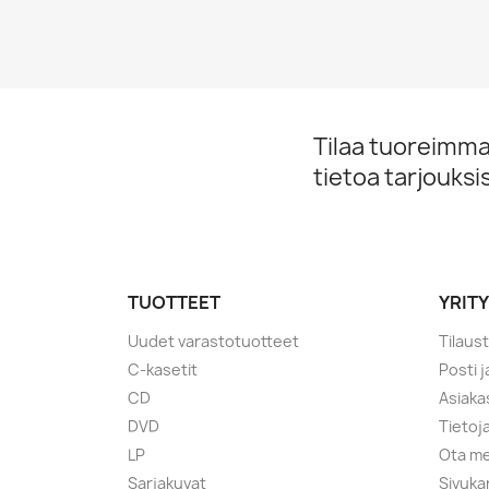
Tilaa tuoreimmat
tietoa tarjouks
TUOTTEET
YRIT
Uudet varastotuotteet
Tilaus
C-kasetit
Posti 
CD
Asiaka
DVD
Tietoj
LP
Ota me
Sarjakuvat
Sivuka