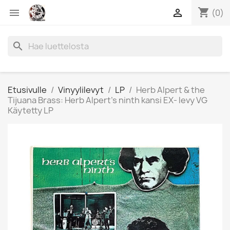
shopping_cart


(0)
search
Etusivulle
Vinyylilevyt
LP
Herb Alpert & the
Tijuana Brass: Herb Alpert's ninth kansi EX- levy VG
Käytetty LP