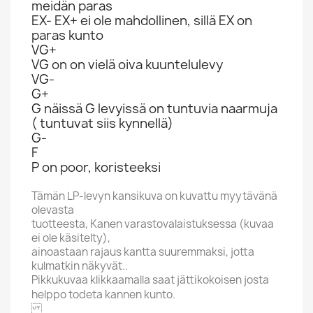
meidän paras
EX- EX+ ei ole mahdollinen, sillä EX on
paras kunto
VG+
VG on on vielä oiva kuuntelulevy
VG-
G+
G näissä G levyissä on tuntuvia naarmuja
( tuntuvat siis kynnellä)
G-
F
P on poor, koristeeksi
Tämän LP-levyn kansikuva on kuvattu myytävänä
olevasta
tuotteesta, Kanen varastovalaistuksessa (kuvaa
ei ole käsitelty),
ainoastaan rajaus kantta suuremmaksi, jotta
kulmatkin näkyvät..
Pikkukuvaa klikkaamalla saat jättikokoisen josta
helppo todeta kannen kunto.