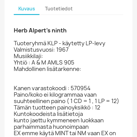
Kuvaus
Tuotetiedot
Herb Alpert's ninth
Tuoteryhmä KLP - käytetty LP-levy
Valmistusvuosi: 1967
Musiikkilaji:
Yhtiö : A & M AMLS 905
Mahdollinen lisätarkenne:
Kanen varastokoodi : 570954
Paino/koko ei kilogrammaa vaan
suuhteellinen paino ( 1 CD = 1 , 1 LP = 12)
Tämän tuotteen painoyksikkö : 12
Kuntokoodeista lisätietoja
kunto jaettu kymmeneen luokkaan
parhaimmasta huonoimpaan
EX emme käytä MINT tai NM vaan EX on