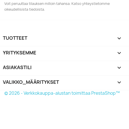
Voit peruuttaa tilauksen milloin tahansa. Katso yhteystietomme
oikeudellisista tiedoista.
TUOTTEET

YRITYKSEMME

ASIAKASTILI

VALIKKO_MÄÄRITYKSET
keyboard_arrow_down
© 2026 - Verkkokauppa-alustan toimittaa PrestaShop™