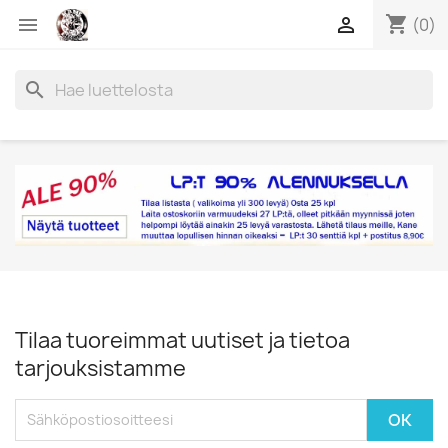
shopping_cart


(0)
search
Tilaa tuoreimmat uutiset ja tietoa
tarjouksistamme