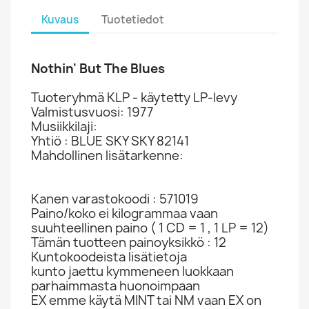
Kuvaus
Tuotetiedot
Nothin' But The Blues
Tuoteryhmä KLP - käytetty LP-levy
Valmistusvuosi: 1977
Musiikkilaji:
Yhtiö : BLUE SKY SKY 82141
Mahdollinen lisätarkenne:
Kanen varastokoodi : 571019
Paino/koko ei kilogrammaa vaan
suuhteellinen paino ( 1 CD = 1 , 1 LP = 12)
Tämän tuotteen painoyksikkö : 12
Kuntokoodeista lisätietoja
kunto jaettu kymmeneen luokkaan
parhaimmasta huonoimpaan
EX emme käytä MINT tai NM vaan EX on