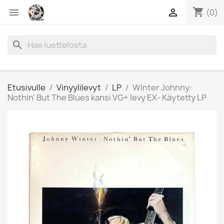
shopping_cart


(0)
search
Etusivulle
Vinyylilevyt
LP
Winter Johnny:
Nothin' But The Blues kansi VG+ levy EX- Käytetty LP