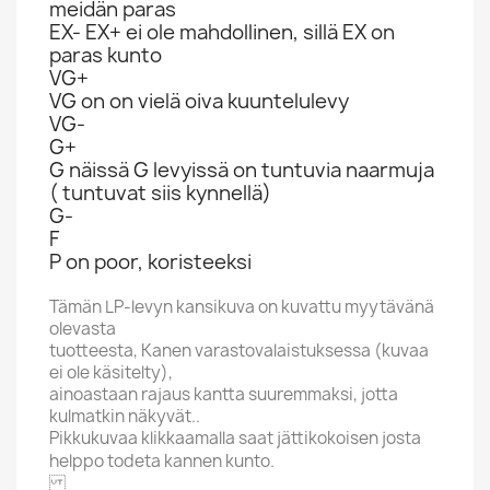
meidän paras
EX- EX+ ei ole mahdollinen, sillä EX on
paras kunto
VG+
VG on on vielä oiva kuuntelulevy
VG-
G+
G näissä G levyissä on tuntuvia naarmuja
( tuntuvat siis kynnellä)
G-
F
P on poor, koristeeksi
Tämän LP-levyn kansikuva on kuvattu myytävänä
olevasta
tuotteesta, Kanen varastovalaistuksessa (kuvaa
ei ole käsitelty),
ainoastaan rajaus kantta suuremmaksi, jotta
kulmatkin näkyvät..
Pikkukuvaa klikkaamalla saat jättikokoisen josta
helppo todeta kannen kunto.