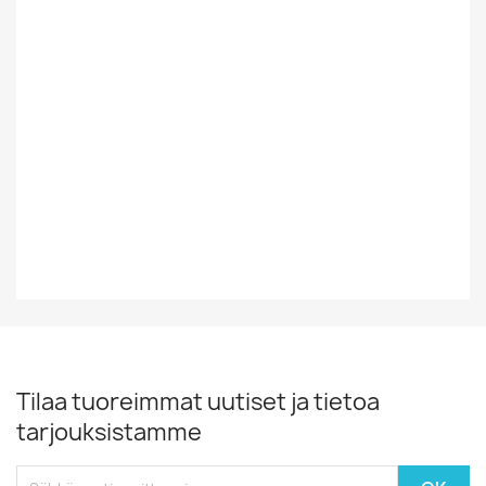
Tyyli
Rock/Pop
Vinyylin Kunto
EX-
Vuosikymmen
70-Luku
Vuosiluku
1977
Tilaa tuoreimmat uutiset ja tietoa
tarjouksistamme