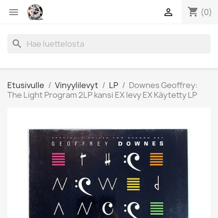
shopping_cart


(0)
search
Etusivulle
Vinyylilevyt
LP
Downes Geoffrey:
The Light Program 2LP kansi EX levy EX Käytetty LP