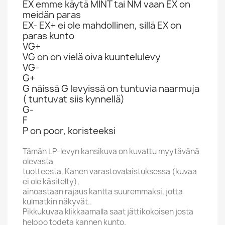
EX emme käytä MINT tai NM vaan EX on
meidän paras
EX- EX+ ei ole mahdollinen, sillä EX on
paras kunto
VG+
VG on on vielä oiva kuuntelulevy
VG-
G+
G näissä G levyissä on tuntuvia naarmuja
( tuntuvat siis kynnellä)
G-
F
P on poor, koristeeksi
Tämän LP-levyn kansikuva on kuvattu myytävänä
olevasta
tuotteesta, Kanen varastovalaistuksessa (kuvaa
ei ole käsitelty),
ainoastaan rajaus kantta suuremmaksi, jotta
kulmatkin näkyvät..
Pikkukuvaa klikkaamalla saat jättikokoisen josta
helppo todeta kannen kunto.