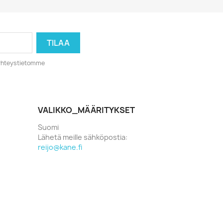
o yhteystietomme
VALIKKO_MÄÄRITYKSET
Suomi
Lähetä meille sähköpostia:
reijo@kane.fi