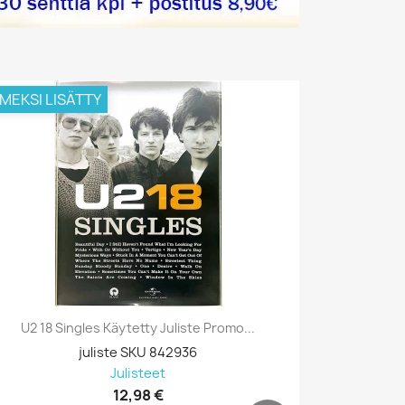
IMEKSI LISÄTTY
VIIMEKSI L
U2 18 Singles Käytetty Juliste Promo...
Prodigy, B
juliste SKU 842936
Julisteet
12,98 €