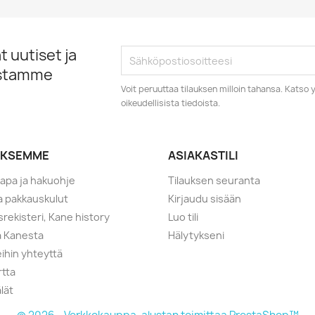
 uutiset ja
istamme
Voit peruuttaa tilauksen milloin tahansa. Kats
oikeudellisista tiedoista.
YKSEMME
ASIAKASTILI
tapa ja hakuohje
Tilauksen seuranta
ja pakkauskulut
Kirjaudu sisään
srekisteri, Kane history
Luo tili
a Kanesta
Hälytykseni
ihin yhteyttä
rtta
lät