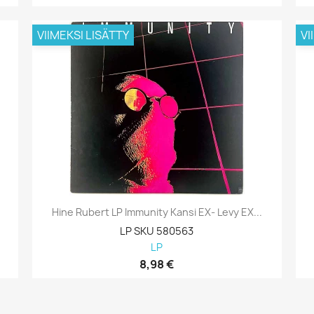
VIIMEKSI LISÄTTY
VI
Hine Rubert LP Immunity Kansi EX- Levy EX...
LP SKU 580563
LP
8,98 €