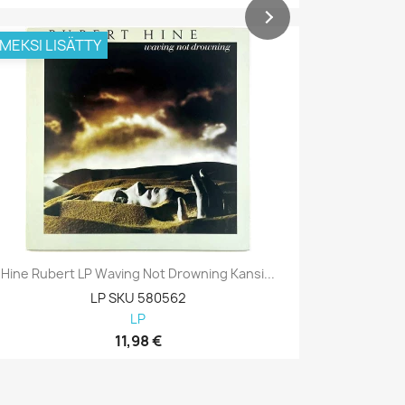
IMEKSI LISÄTTY
VIIMEKSI L
Hine Rubert LP Waving Not Drowning Kansi...
Hine Rub
LP SKU 580562
LP
11,98 €