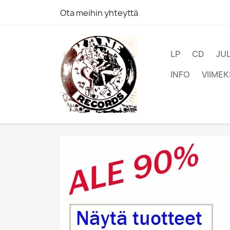
Ota meihin yhteyttä
LP
CD
JU
INFO
VIIMEK