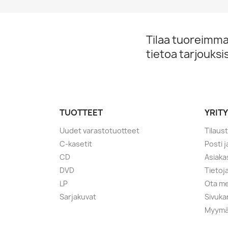
Tilaa tuoreimmat
tietoa tarjouks
TUOTTEET
YRIT
Uudet varastotuotteet
Tilaus
C-kasetit
Posti 
CD
Asiaka
DVD
Tietoj
LP
Ota me
Sarjakuvat
Sivuka
Myymä