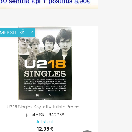
IMEKSI LISÄTTY
VIIMEKSI L
U2 18 Singles Käytetty Juliste Promo...
Prodigy, B
juliste SKU 842936
Julisteet
12,98 €