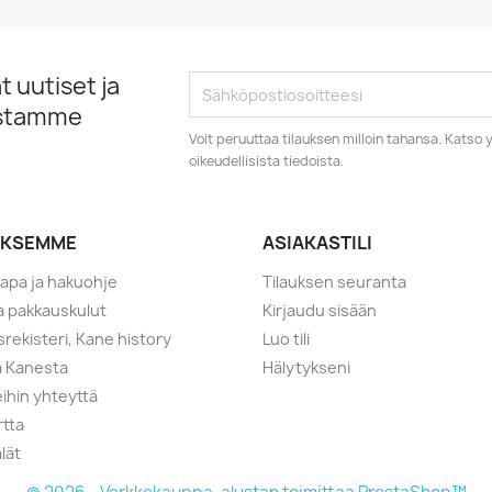
 uutiset ja
istamme
Voit peruuttaa tilauksen milloin tahansa. Kats
oikeudellisista tiedoista.
YKSEMME
ASIAKASTILI
tapa ja hakuohje
Tilauksen seuranta
ja pakkauskulut
Kirjaudu sisään
srekisteri, Kane history
Luo tili
a Kanesta
Hälytykseni
ihin yhteyttä
rtta
lät