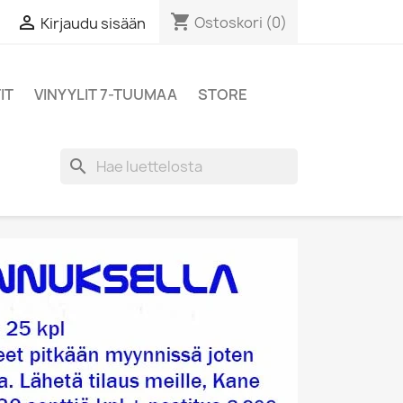
shopping_cart

Ostoskori
(0)
Kirjaudu sisään
IT
VINYYLIT 7-TUUMAA
STORE
search