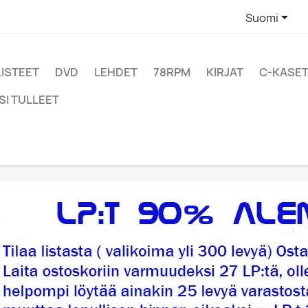

Suomi
LISTEET
DVD
LEHDET
78RPM
KIRJAT
C-KASET
SI TULLEET