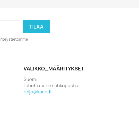
o yhteystietomme
VALIKKO_MÄÄRITYKSET
Suomi
Lähetä meille sähköpostia:
reijo@kane.fi