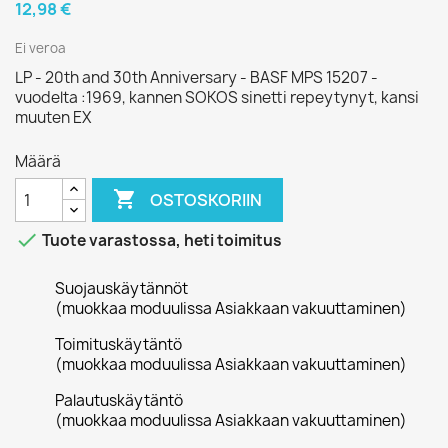
12,98 €
Ei veroa
LP - 20th and 30th Anniversary - BASF MPS 15207 -
vuodelta :1969, kannen SOKOS sinetti repeytynyt, kansi
muuten EX
Määrä

OSTOSKORIIN

Tuote varastossa, heti toimitus
Suojauskäytännöt
(muokkaa moduulissa Asiakkaan vakuuttaminen)
Toimituskäytäntö
(muokkaa moduulissa Asiakkaan vakuuttaminen)
Palautuskäytäntö
(muokkaa moduulissa Asiakkaan vakuuttaminen)