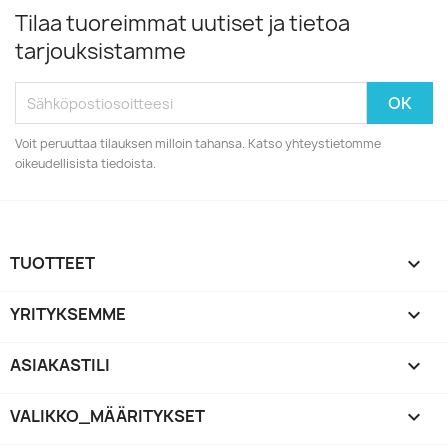
Tilaa tuoreimmat uutiset ja tietoa
tarjouksistamme
Voit peruuttaa tilauksen milloin tahansa. Katso yhteystietomme
oikeudellisista tiedoista.
TUOTTEET

YRITYKSEMME

ASIAKASTILI

VALIKKO_MÄÄRITYKSET
keyboard_arrow_down