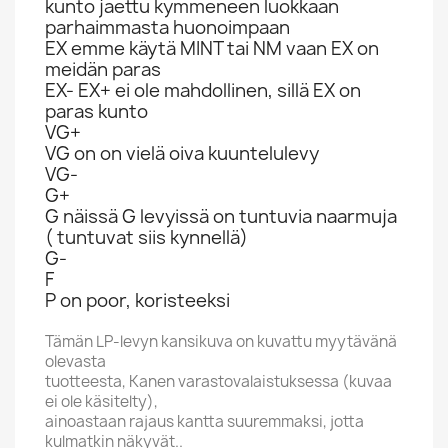
kunto jaettu kymmeneen luokkaan
parhaimmasta huonoimpaan
EX emme käytä MINT tai NM vaan EX on
meidän paras
EX- EX+ ei ole mahdollinen, sillä EX on
paras kunto
VG+
VG on on vielä oiva kuuntelulevy
VG-
G+
G näissä G levyissä on tuntuvia naarmuja
( tuntuvat siis kynnellä)
G-
F
P on poor, koristeeksi
Tämän LP-levyn kansikuva on kuvattu myytävänä
olevasta
tuotteesta, Kanen varastovalaistuksessa (kuvaa
ei ole käsitelty),
ainoastaan rajaus kantta suuremmaksi, jotta
kulmatkin näkyvät..