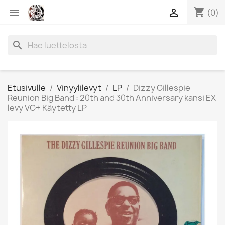
shopping_cart


(0)
search
Etusivulle
Vinyylilevyt
LP
Dizzy Gillespie
Reunion Big Band : 20th and 30th Anniversary kansi EX
levy VG+ Käytetty LP