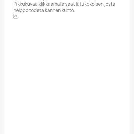
Pikkukuvaa klikkaamalla saat jättikokoisen josta
helppo todeta kannen kunto.
BASF
Aakkoskirjain
G
Artisti / Nimi
Dizzy Gillespie
Reunion Big
Band
Hintaluokka
12,01-20 Euroa
Kannen Kunto
EX