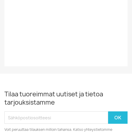
Vinyylin Kunto
EX
Vuosikymmen
80-Luku
Vuosiluku
1981
Tilaa tuoreimmat uutiset ja tietoa
tarjouksistamme
Voit peruuttaa tilauksen milloin tahansa. Katso yhteystietomme