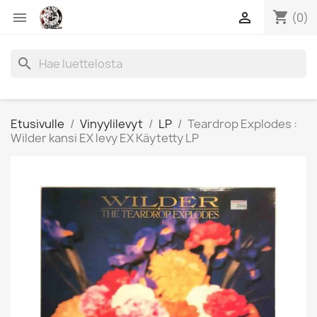
shopping_cart


(0)
search
Etusivulle
Vinyylilevyt
LP
Teardrop Explodes :
Wilder kansi EX levy EX Käytetty LP