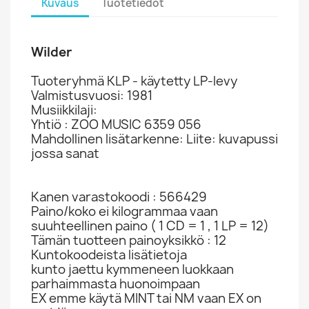
Kuvaus
Tuotetiedot
Wilder
Tuoteryhmä KLP - käytetty LP-levy
Valmistusvuosi: 1981
Musiikkilaji:
Yhtiö : ZOO MUSIC 6359 056
Mahdollinen lisätarkenne: Liite: kuvapussi
jossa sanat
Kanen varastokoodi : 566429
Paino/koko ei kilogrammaa vaan
suuhteellinen paino ( 1 CD = 1 , 1 LP = 12)
Tämän tuotteen painoyksikkö : 12
Kuntokoodeista lisätietoja
kunto jaettu kymmeneen luokkaan
parhaimmasta huonoimpaan
EX emme käytä MINT tai NM vaan EX on