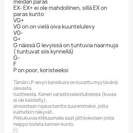
meidän paras
EX- EX+ ei ole mahdollinen, sillä EX on
paras kunto
VG+
VG on on vielä oiva kuuntelulevy
VG-
G+
G näissä G levyissä on tuntuvia naarmuja
( tuntuvat siis kynnellä)
G-
F
P on poor, koristeeksi
Tämän LP-levyn kansikuva on kuvattu myytävänä
olevasta
tuotteesta, Kanen varastovalaistuksessa (kuvaa
ei ole käsitelty),
ainoastaan rajaus kantta suuremmaksi, jotta
kulmatkin näkyvät..
Pikkukuvaa klikkaamalla saat jättikokoisen josta
helppo todeta kannen kunto.