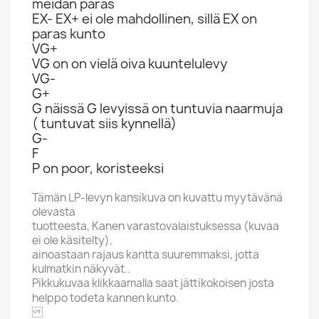
meidän paras
EX- EX+ ei ole mahdollinen, sillä EX on
paras kunto
VG+
VG on on vielä oiva kuuntelulevy
VG-
G+
G näissä G levyissä on tuntuvia naarmuja
( tuntuvat siis kynnellä)
G-
F
P on poor, koristeeksi
Tämän LP-levyn kansikuva on kuvattu myytävänä
olevasta
tuotteesta, Kanen varastovalaistuksessa (kuvaa
ei ole käsitelty),
ainoastaan rajaus kantta suuremmaksi, jotta
kulmatkin näkyvät..
Pikkukuvaa klikkaamalla saat jättikokoisen josta
helppo todeta kannen kunto.