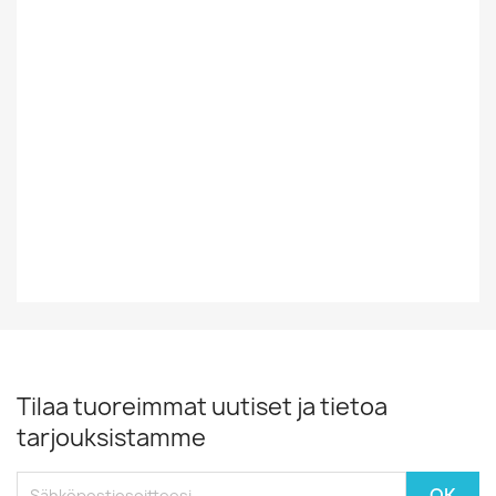
Tyyli
Rock/Pop
Vinyylin Kunto
EX
Vuosikymmen
90-Luku
Vuosiluku
1990
Tilaa tuoreimmat uutiset ja tietoa
tarjouksistamme