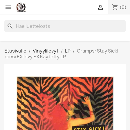
shopping_cart


(0)
search
Etusivulle
Vinyylilevyt
LP
Cramps: Stay Sick!
kansi EX levy EX Käytetty LP