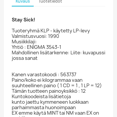
Kuvaus
Tuotetiedot
Stay Sick!
Tuoteryhmä KLP - käytetty LP-levy
Valmistusvuosi: 1990
Musiikkilaji:
Yhtiö : ENIGMA 3543-1
Mahdollinen lisätarkenne: Liite: kuvapussi
jossa sanat
Kanen varastokoodi : 563737
Paino/koko ei kilogrammaa vaan
suuhteellinen paino ( 1 CD = 1 , 1 LP = 12)
Tämän tuotteen painoyksikkö : 12
Kuntokoodeista lisätietoja
kunto jaettu kymmeneen luokkaan
parhaimmasta huonoimpaan
EX emme käytä MINT tai NM vaan EX on