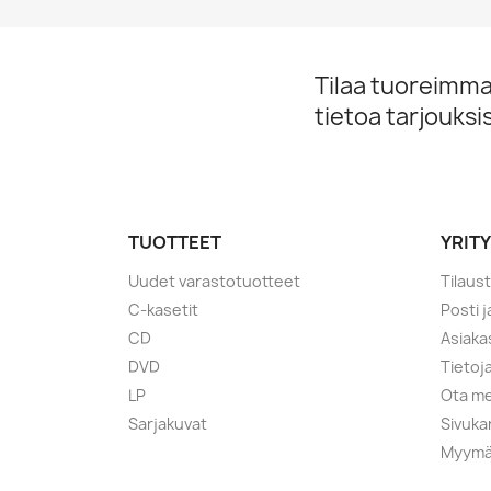
Tilaa tuoreimmat
tietoa tarjouks
TUOTTEET
YRIT
Uudet varastotuotteet
Tilaus
C-kasetit
Posti 
CD
Asiaka
DVD
Tietoj
LP
Ota me
Sarjakuvat
Sivuka
Myymä