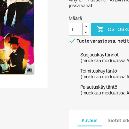
jossa sanat
Määrä

OSTOSKO

Tuote varastossa, heti 
Suojauskäytännöt
(muokkaa moduulissa A
Toimituskäytäntö
(muokkaa moduulissa A
Palautuskäytäntö
(muokkaa moduulissa A
Kuvaus
Tuotetied