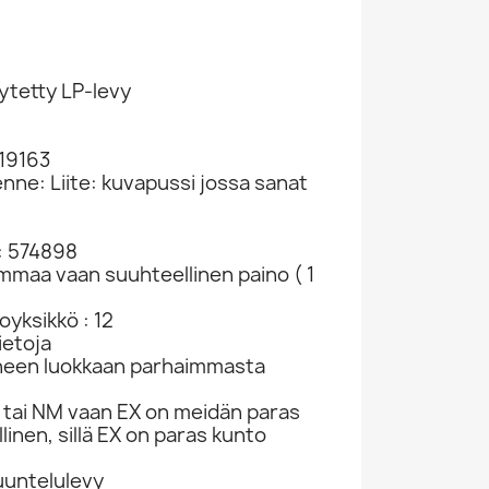
ytetty LP-levy
 19163
enne: Liite: kuvapussi jossa sanat
: 574898
ammaa vaan suuhteellinen paino ( 1
yksikkö : 12
ietoja
neen luokkaan parhaimmasta
tai NM vaan EX on meidän paras
linen, sillä EX on paras kunto
kuuntelulevy