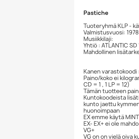
Pastiche
Tuoteryhmä KLP - kä
Valmistusvuosi: 1978
Musiikkilaji:
Yhtiö : ATLANTIC SD
Mahdollinen lisätark
Kanen varastokoodi 
Paino/koko ei kilogr
CD = 1 , 1 LP = 12)
Tämän tuotteen paino
Kuntokoodeista lisät
kunto jaettu kymme
huonoimpaan
EX emme käytä MINT 
EX- EX+ ei ole mahdol
VG+
VG on on vielä oiva 