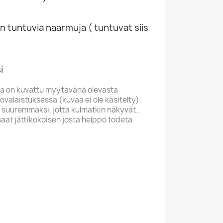
n tuntuvia naarmuja ( tuntuvat siis
i
a on kuvattu myytävänä olevasta
valaistuksessa (kuvaa ei ole käsitelty),
 suuremmaksi, jotta kulmatkin näkyvät..
saat jättikokoisen josta helppo todeta
C
M