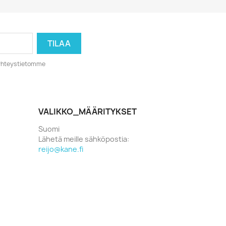
o yhteystietomme
VALIKKO_MÄÄRITYKSET
Suomi
Lähetä meille sähköpostia:
reijo@kane.fi