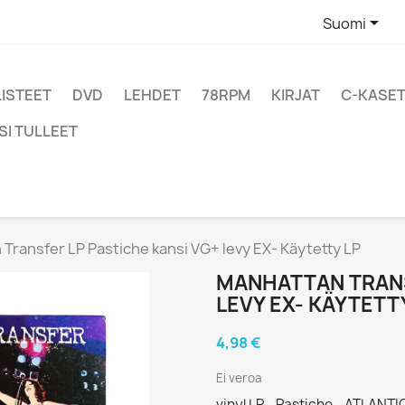

Suomi
LISTEET
DVD
LEHDET
78RPM
KIRJAT
C-KASET
SI TULLEET
Transfer LP Pastiche kansi VG+ levy EX- Käytetty LP
MANHATTAN TRANS
LEVY EX- KÄYTETT
4,98 €
Ei veroa
vinyl LP - Pastiche - ATLANTI