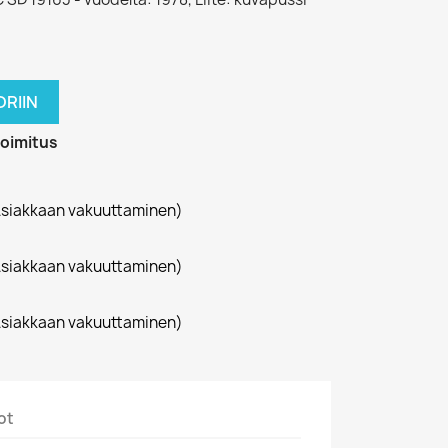
RIIN
toimitus
siakkaan vakuuttaminen)
siakkaan vakuuttaminen)
siakkaan vakuuttaminen)
ot