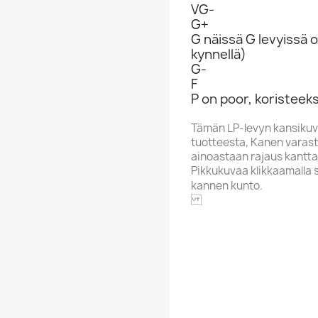
VG-
G+
G näissä G levyissä o
kynnellä)
G-
F
P on poor, koristeeks
Tämän LP-levyn kansikuv
tuotteesta, Kanen varasto
ainoastaan rajaus kantta
Pikkukuvaa klikkaamalla 
kannen kunto.
ATLANTI
Aakkoskirjain