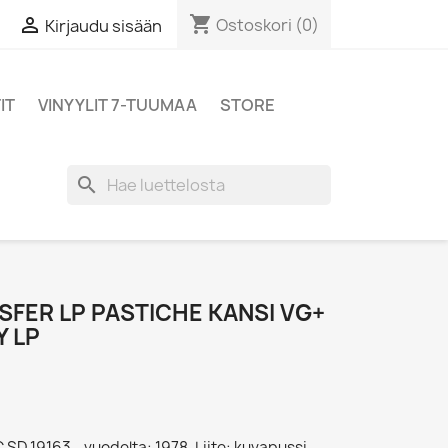
shopping_cart

Ostoskori
(0)
Kirjaudu sisään
IT
VINYYLIT 7-TUUMAA
STORE
search
FER LP PASTICHE KANSI VG+
Y LP
C SD 19163 - vuodelta: 1978, Liite: kuvapussi