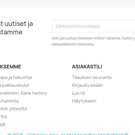
 uutiset ja
istamme
Voit peruuttaa tilauksen milloin tahansa. Kats
oikeudellisista tiedoista.
YKSEMME
ASIAKASTILI
tapa ja hakuohje
Tilauksen seuranta
ja pakkauskulut
Kirjaudu sisään
srekisteri, Kane history
Luo tili
a Kanesta
Hälytykseni
ihin yhteyttä
rtta
lät