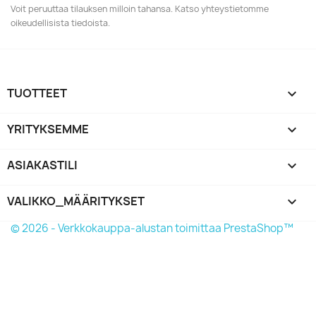
Voit peruuttaa tilauksen milloin tahansa. Katso yhteystietomme
oikeudellisista tiedoista.
TUOTTEET

YRITYKSEMME

ASIAKASTILI

VALIKKO_MÄÄRITYKSET
keyboard_arrow_down
© 2026 - Verkkokauppa-alustan toimittaa PrestaShop™