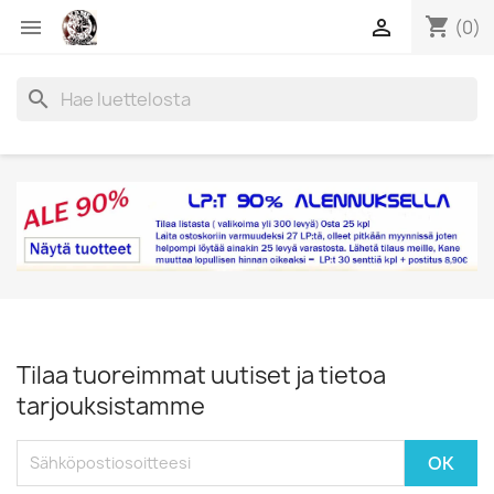
shopping_cart


(0)
search
Tilaa tuoreimmat uutiset ja tietoa
tarjouksistamme