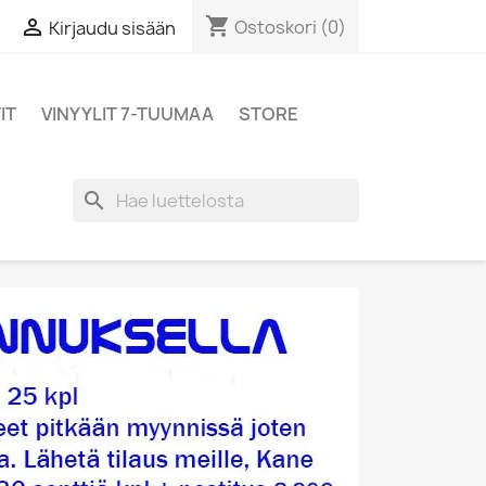
shopping_cart

Ostoskori
(0)
Kirjaudu sisään
IT
VINYYLIT 7-TUUMAA
STORE
search