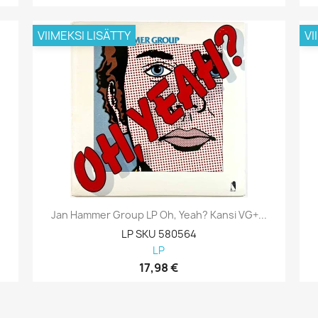
VIIMEKSI LISÄTTY
VI
Jan Hammer Group LP Oh, Yeah? Kansi VG+...
LP SKU 580564
LP
17,98 €