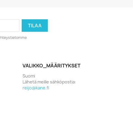
o yhteystietomme
VALIKKO_MÄÄRITYKSET
Suomi
Lähetä meille sähköpostia:
reijo@kane.fi