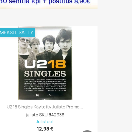
IMEKSI LISÄTTY
VIIMEKSI L
U2 18 Singles Käytetty Juliste Promo...
Prodigy, B
juliste SKU 842936
Julisteet
12,98 €