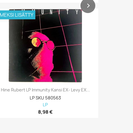
IMEKSI LISÄTTY
VIIMEKSI L
Hine Rubert LP Immunity Kansi EX- Levy EX...
Hine Rube
LP SKU 580563
LP
8,98 €