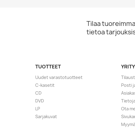
Tilaa tuoreimmat
tietoa tarjouks
TUOTTEET
YRIT
Uudet varastotuotteet
Tilaus
C-kasetit
Posti 
CD
Asiaka
DVD
Tietoj
LP
Ota me
Sarjakuvat
Sivuka
Myymä