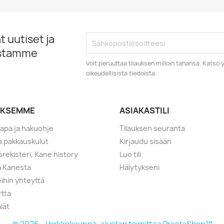
 uutiset ja
istamme
Voit peruuttaa tilauksen milloin tahansa. Kats
oikeudellisista tiedoista.
YKSEMME
ASIAKASTILI
tapa ja hakuohje
Tilauksen seuranta
ja pakkauskulut
Kirjaudu sisään
srekisteri, Kane history
Luo tili
a Kanesta
Hälytykseni
ihin yhteyttä
rtta
lät