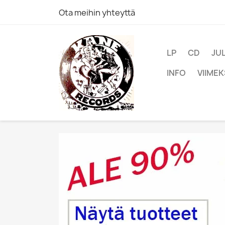
Ota meihin yhteyttä
LP
CD
JU
INFO
VIIMEK