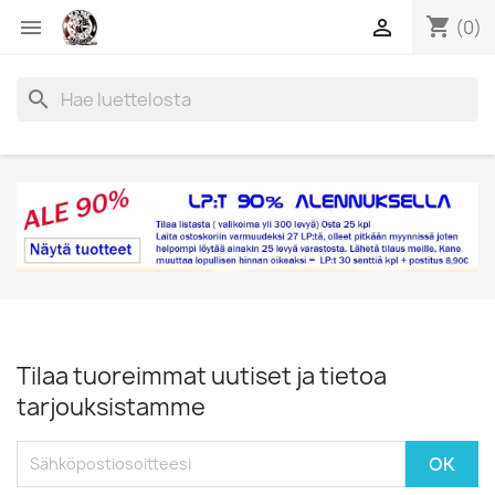
shopping_cart


(0)
search
Tilaa tuoreimmat uutiset ja tietoa
tarjouksistamme