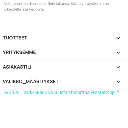
Voit peruuttaa tilauksen milloin tahansa. Katso yhteystietomme
oikeudellisista tiedoista.
TUOTTEET

YRITYKSEMME

ASIAKASTILI

VALIKKO_MÄÄRITYKSET
keyboard_arrow_down
© 2026 - Verkkokauppa-alustan toimittaa PrestaShop™