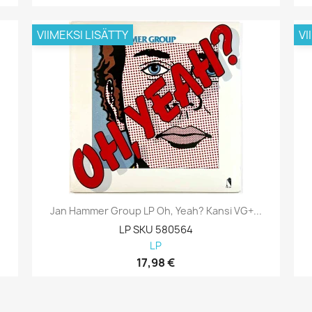
VIIMEKSI LISÄTTY
VI
Jan Hammer Group LP Oh, Yeah? Kansi VG+...
LP SKU 580564
LP
17,98 €