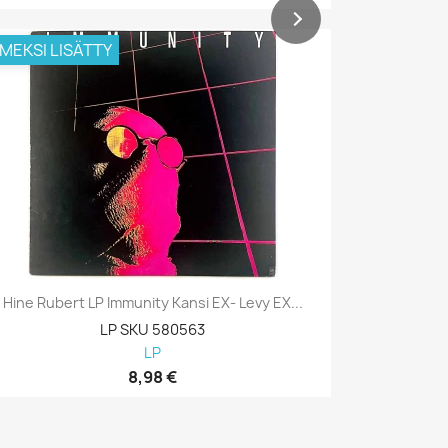
IMEKSI LISÄTTY
VIIMEKSI L
Hine Rubert LP Immunity Kansi EX- Levy EX...
Hine Rube
LP SKU 580563
LP
8,98 €