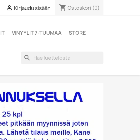
shopping_cart

Ostoskori
(0)
Kirjaudu sisään
IT
VINYYLIT 7-TUUMAA
STORE
search