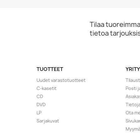
Tilaa tuoreimmat
tietoa tarjouks
TUOTTEET
YRIT
Uudet varastotuotteet
Tilaus
C-kasetit
Posti 
CD
Asiaka
DVD
Tietoj
LP
Ota me
Sarjakuvat
Sivuka
Myymä