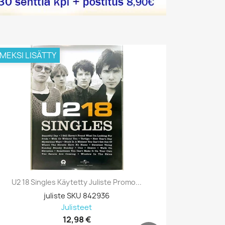
IMEKSI LISÄTTY
VIIMEKSI L
U2 18 Singles Käytetty Juliste Promo...
Prodigy, B
juliste SKU 842936
Julisteet
12,98 €