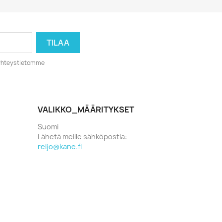
o yhteystietomme
VALIKKO_MÄÄRITYKSET
Suomi
Lähetä meille sähköpostia:
reijo@kane.fi