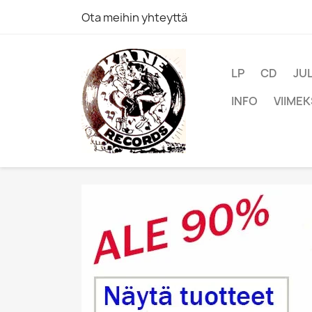
Ota meihin yhteyttä
LP
CD
JU
INFO
VIIMEK