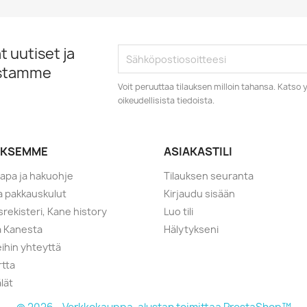
 uutiset ja
istamme
Voit peruuttaa tilauksen milloin tahansa. Kats
oikeudellisista tiedoista.
YKSEMME
ASIAKASTILI
tapa ja hakuohje
Tilauksen seuranta
ja pakkauskulut
Kirjaudu sisään
srekisteri, Kane history
Luo tili
a Kanesta
Hälytykseni
ihin yhteyttä
rtta
lät