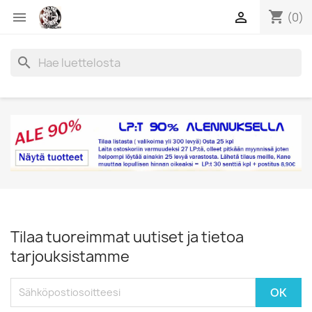
shopping_cart


(0)
search
Tilaa tuoreimmat uutiset ja tietoa
tarjouksistamme