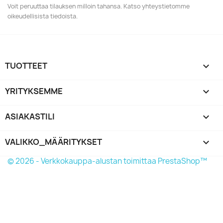
Voit peruuttaa tilauksen milloin tahansa. Katso yhteystietomme
oikeudellisista tiedoista.
TUOTTEET

YRITYKSEMME

ASIAKASTILI

VALIKKO_MÄÄRITYKSET
keyboard_arrow_down
© 2026 - Verkkokauppa-alustan toimittaa PrestaShop™