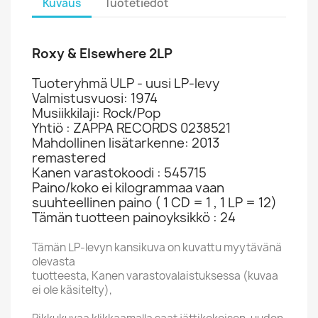
Kuvaus
Tuotetiedot
Roxy & Elsewhere 2LP
Tuoteryhmä ULP - uusi LP-levy
Valmistusvuosi: 1974
Musiikkilaji: Rock/Pop
Yhtiö : ZAPPA RECORDS 0238521
Mahdollinen lisätarkenne: 2013
remastered
Kanen varastokoodi : 545715
Paino/koko ei kilogrammaa vaan
suuhteellinen paino ( 1 CD = 1 , 1 LP = 12)
Tämän tuotteen painoyksikkö : 24
Tämän LP-levyn kansikuva on kuvattu myytävänä
olevasta
tuotteesta, Kanen varastovalaistuksessa (kuvaa
ei ole käsitelty),