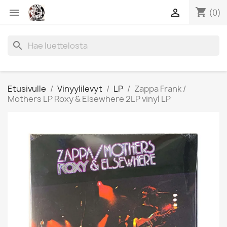
shopping_cart


(0)
search
Etusivulle
Vinyylilevyt
LP
Zappa Frank /
Mothers LP Roxy & Elsewhere 2LP vinyl LP