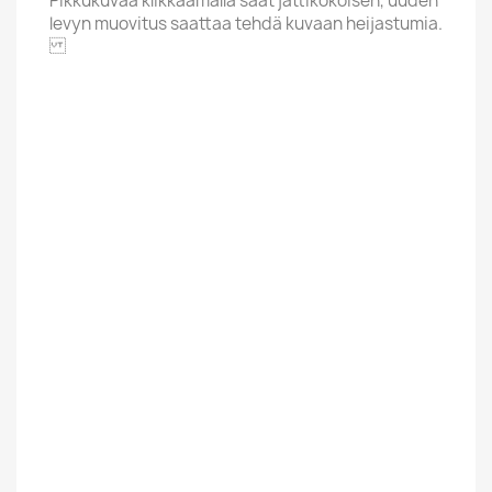
Pikkukuvaa klikkaamalla saat jättikokoisen, uuden
levyn muovitus saattaa tehdä kuvaan heijastumia.
ZAPPA RECORDS
Aakkoskirjain
Z
Hintaluokka
Yli 20 Euroa
Kunto Uusi Tai
Uusi
Kaytetty
Suomesta Vai
Ulkomainen
Muualta
Tyyli
Rock/Pop