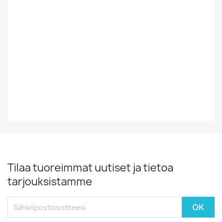
Vuosikymmen
70-Luku
Vuosiluku
1974
EAN13
0824302385210
Tilaa tuoreimmat uutiset ja tietoa
tarjouksistamme