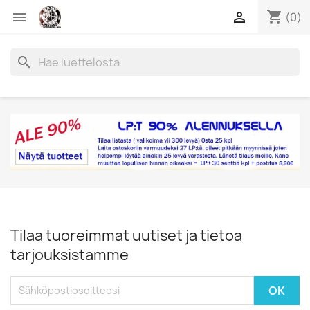
shopping_cart


(0)
search
Tilaa tuoreimmat uutiset ja tietoa
tarjouksistamme