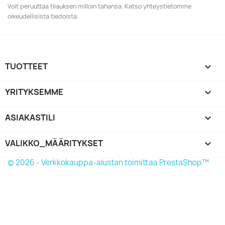
Voit peruuttaa tilauksen milloin tahansa. Katso yhteystietomme
oikeudellisista tiedoista.
TUOTTEET

YRITYKSEMME

ASIAKASTILI

VALIKKO_MÄÄRITYKSET
keyboard_arrow_down
© 2026 - Verkkokauppa-alustan toimittaa PrestaShop™